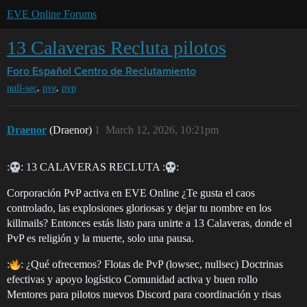
EVE Online Forums
13 Calaveras Recluta pilotos
Foro Español
Centro de Reclutamiento
,
,
null-sec
pve
pvp
Draenor
(Draenor)
1
March 12, 2026, 10:21pm
:
: 13 CALAVERAS RECLUTA :
:
Corporación PvP activa en EVE Online ¿Te gusta el caos
controlado, las explosiones gloriosas y dejar tu nombre en los
killmails? Entonces estás listo para unirte a 13 Calaveras, donde el
PvP es religión y la muerte, solo una pausa.
:
: ¿Qué ofrecemos? Flotas de PvP (lowsec, nullsec) Doctrinas
efectivas y apoyo logístico Comunidad activa y buen rollo
Mentores para pilotos nuevos Discord para coordinación y risas