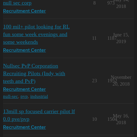
null sec corp
8
973
2018
Recruitment Center
100 mil+ pilot looking for RL
fun some week evenings and
June 15,
11
1187
some weekends
2019
Recruitment Center
Nullsec PvP Corporation
Recruiting Pilots (Indy with
November
teeth and PvP)
23
1952
20, 2018
Recruitment Center
null-sec
,
pvp
,
industrial
13mill sp focused carrier pilot lf
May 16,
0.0 pve/pvp
10
1504
2018
Recruitment Center