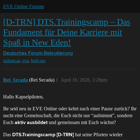
EVE Online Forums
[D-TRN] DTS.Trainingscamp – Das
Fundament für Deine Karriere mit
Spaß in New Eden!
Deutsches Forum
Rekrutierung
,
,
industrial
pve
high-sec
Rei_Secada
(Rei Secada)
1
April 16, 2026, 3:28pm
Hallo Kapselpiloten,
Ihr seid neu in EVE Online oder kehrt nach einer Pause zurück? Ihr
sucht eine Gemeinschaft, die Euch nicht nur “aufnimmt”, sondern
Euch
und gemeinsam mit Euch wächst?
aktiv ausbildet
Das
hat seine Pforten wieder
DTS.Trainingscamp [D-TRN]