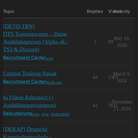
Topic
Replies
Views
Activity
[DE][D-TRN]
DTS.Trainingscamp – Deine
May 16,
Ausbildungscorp (Alpha ok /
1
89
2026
TS3 & Discord)
pve
Recruitment Center
Combat Training Squad
March 9,
44
1365
2024
high-sec
Recruitment Center
In Fidem Rekrutiert (+
November
Ausbildungsprogramm)
42
1811
23, 2024
pvp
,
pve
,
industrial
Rekrutierung
[DEKAP] Deutsche
Kapselpilotenschule -