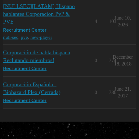
[NULLSEC][LATAM] Hispano
hablantes Corporacion PvP &
June 10,
PVE
4
103
2026
Recruitment Center
null-sec
,
pve
,
new-player
Corporación de habla hispana
December
Reclutando miembros!
0
774
18, 2018
Recruitment Center
Corporación Española -
June 21,
Biohazard Plex (Cerrada)
0
786
2017
Recruitment Center