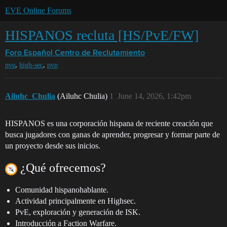
EVE Online Forums
HISPANOS recluta [HS/PvE/FW]
Foro Español
Centro de Reclutamiento
,
,
pve
high-sec
pvp
Ailuhc_Chulia
(Ailuhc Chulia)
1
June 14, 2026, 1:42pm
HISPANOS es una corporación hispana de reciente creación que
busca jugadores con ganas de aprender, progresar y formar parte de
un proyecto desde sus inicios.
¿Qué ofrecemos?
Comunidad hispanohablante.
Actividad principalmente en Highsec.
PvE, exploración y generación de ISK.
Introducción a Faction Warfare.