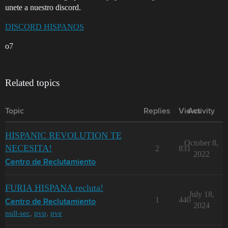
unete a nuestro discord.
DISCORD HISPANOS
o7
Related topics
Topic
Replies
Views
Activity
HISPANIC REVOLUTION TE
October 8,
NECESITA!
2
831
2022
Centro de Reclutamiento
FURIA HISPANA recluta!
July 18,
1
440
Centro de Reclutamiento
2024
null-sec
,
pvp
,
pve