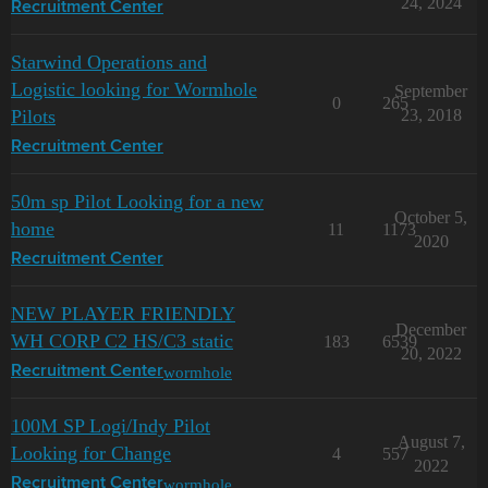
24, 2024
Recruitment Center
Starwind Operations and
Logistic looking for Wormhole
September
0
265
Pilots
23, 2018
Recruitment Center
50m sp Pilot Looking for a new
October 5,
home
11
1173
2020
Recruitment Center
NEW PLAYER FRIENDLY
December
WH CORP C2 HS/C3 static
183
6539
20, 2022
wormhole
Recruitment Center
100M SP Logi/Indy Pilot
August 7,
Looking for Change
4
557
2022
wormhole
Recruitment Center