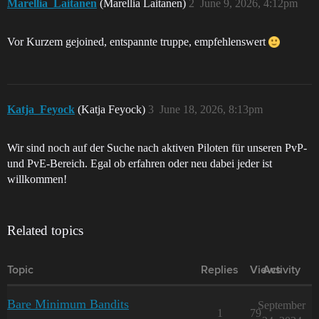
Marellia_Laitanen
(Marellia Laitanen)
2
June 9, 2026, 4:12pm
Vor Kurzem gejoined, entspannte truppe, empfehlenswert
Katja_Feyock
(Katja Feyock)
3
June 18, 2026, 8:13pm
Wir sind noch auf der Suche nach aktiven Piloten für unseren PvP-
und PvE-Bereich. Egal ob erfahren oder neu dabei jeder ist
willkommen!
Related topics
Topic
Replies
Views
Activity
Bare Minimum Bandits
September
1
79