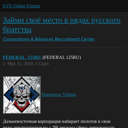
EVE Online Forums
Займи своё место в рядах русского
братства
Corporations & Alliances
Recruitment Center
FEDERAL_125RU
(FEDERAL 125RU)
1
May 31, 2019, 1:12am
Dangerous Voltage
Дальневосточная корпорация набирает пилотов в свои
ряды,предпочтительно с ДВ региона,сфера деятельности-