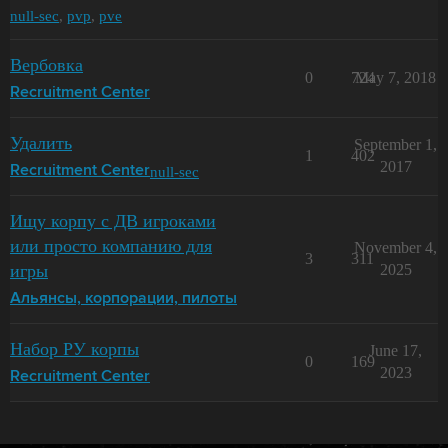
null-sec
,
pvp
,
pve
Вербовка
0
724
May 7, 2018
Recruitment Center
Удалить
September 1,
1
402
2017
null-sec
Recruitment Center
Ищу корпу с ДВ игроками
или просто компанию для
November 4,
3
311
игры
2025
Альянсы, корпорации, пилоты
Набор РУ корпы
June 17,
0
169
2023
Recruitment Center