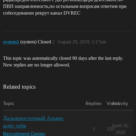
ПВП направленность,по остальным вопросам ответим при
собеседовании рекрут канал DVREC
system1
(system) Closed
2
August 29, 2019, 1:17am
This topic was automatically closed 90 days after the last reply.
New replies are no longer allowed.
Related topics
Topic
Replies
Views
Activity
Дальневосточный Альянс
ждёт тебя
April 18,
1
320
2020
Recruitment Center