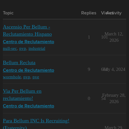
Topic
Replies
Views
Activity
Ascensio Per Bellum -
Reclutamiento Hispano
March 12,
1
101
2026
Centro de Reclutamiento
null-sec
,
pvp
,
industrial
Bellum Recluta
9
661
July 4, 2024
Centro de Reclutamiento
wormhole
,
pvp
,
pve
Via Per Bellum en
February 28,
reclutamiento!
0
54
2026
Centro de Reclutamiento
Para Bellum INC Is Recruiting!
(Fraternity)
March 29,