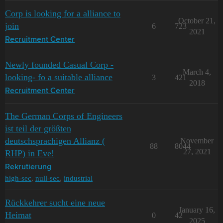
Corp is looking for a alliance to
October 21,
join
6
723
2021
Recruitment Center
Newly founded Casual Corp -
March 4,
looking- fo a suitable alliance
3
421
2018
Recruitment Center
The German Corps of Engineers
ist teil der größten
deutschsprachigen Allianz (
November
88
8044
27, 2021
RHP) in Eve!
Rekrutierung
high-sec
,
null-sec
,
industrial
Rückkehrer sucht eine neue
January 16,
Heimat
0
42
2025