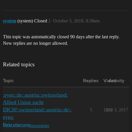
system
(system) Closed
2
October 5, 2018, 8:38am
This topic was automatically closed 90 days after the last reply.
New replies are no longer allowed.
Related topics
Topic
Replies
Views
Activity
:eyes::de::austria::switzerland:
Allied Union sucht
DICH!:switzerland::austria::de::
5
1209
July 3, 2017
eyes:
neuspieler
Rekrutierung