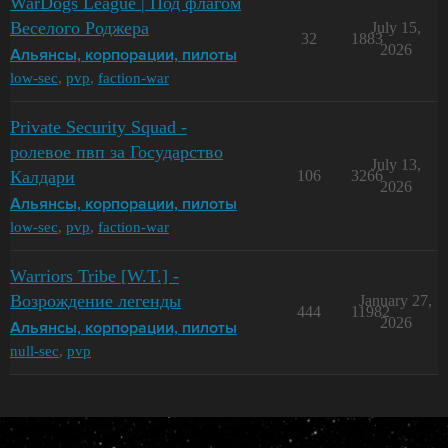
WarDogs League | Под флагом
Веселого Роджера
July 15,
32
1883
2026
Альянсы, корпорации, пилоты
low-sec
,
pvp
,
faction-war
Private Security Squad -
ролевое пвп за Государство
July 13,
Калдари
106
3266
2026
Альянсы, корпорации, пилоты
low-sec
,
pvp
,
faction-war
Warriors Tribe [W.T.] -
Возрождение легенды
January 27,
444
11982
2026
Альянсы, корпорации, пилоты
null-sec
,
pvp