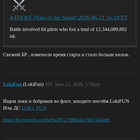
4-HWWF (Vale of the Silent) 2026-06-21 16:19 ET
Battle involved 84 pilots who lost a total of 12,344,089,892
isk
Свежий БР , изменили время старта и стало больше килов.
LokiFun
(LokiFun)
109
June 23, 2026, 5:18pm
Ищем локи и бобриков во флот. заходите ингейм LokiFUN
Или ДС
LOKI_FUN
https://br.evetools.org/br/6a39727df06a0e7662344abb