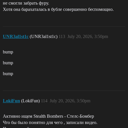
не смогли забрать фуру.
Хотя она барахаталась в бубле совершенно беспомощно.
UNR3al1st1c
(UNR3al1st1c)
113
July 20, 2026, 3:50pm
bump
bump
bump
LokiFun
(LokiFun)
114
July 20, 2026, 3:50pm
Активно ищем Stealth Bombers - Стелс-Бомбер
Что бы было понятно для чего , записали видео.