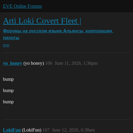
EVE Online Forums
Arti Loki Covert Fleet |
Форумы на русском языке
Альянсы, корпорации,
пилоты
pvp
yo_honey
(yo honey)
106
June 11, 2026, 1:36pm
bump
bump
bump
LokiFun
(LokiFun)
107
June 12, 2026, 6:38am