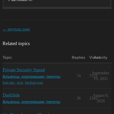
← previous page
Related topics
Topic
Replies
Views
Activity
Private Security Squad
September
74
7525
Альянсы, корпорации, пилоты
19, 2021
low-sec
,
pvp
,
faction-war
DarkSide
August 6,
36
2342
2026
Альянсы, корпорации, пилоты