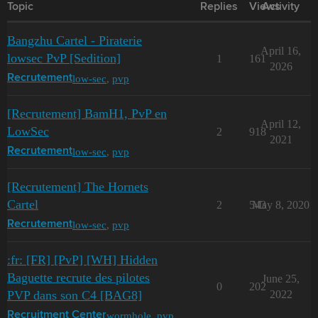
Topic
Replies
Views
Activity
Bangzhu Cartel - Piraterie
April 16,
lowsec PvP [Sedition]
1
161
2026
low-sec
,
pvp
Recrutement
[Recrutement] BamH1, PvP en
April 12,
LowSec
2
918
2021
low-sec
,
pvp
Recrutement
[Recrutement] The Hornets
Cartel
2
543
May 8, 2020
low-sec
,
pvp
Recrutement
:fr: [FR] [PvP] [WH] Hidden
Baguette recrute des pilotes
June 25,
0
202
PVP dans son C4 [BAG8]
2022
wormhole
,
pvp
Recruitment Center