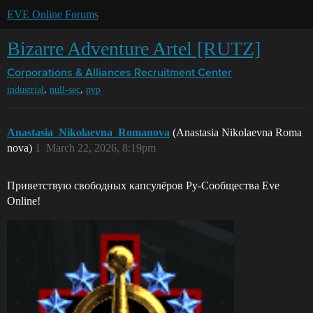
EVE Online Forums
Bizarre Adventure Artel [RUTZ]
Corporations & Alliances
Recruitment Center
,
,
industrial
null-sec
pvp
Anastasia_Nikolaevna_Romanova
(Anastasia Nikolaevna Roma
nova)
1
March 22, 2026, 8:19pm
Приветствую свободных капсулёров Ру-Сообщества Eve
Online!