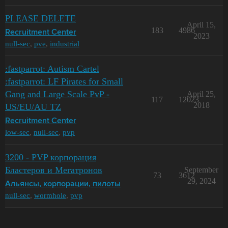
PLEASE DELETE
April 15,
183
4986
Recruitment Center
2023
null-sec
,
pve
,
industrial
:fastparrot: Autism Cartel
:fastparrot: LF Pirates for Small
Gang and Large Scale PvP -
April 25,
117
12023
2018
US/EU/AU TZ
Recruitment Center
low-sec
,
null-sec
,
pvp
3200 - PVP корпорация
Бластеров и Мегатронов
September
73
3612
29, 2024
Альянсы, корпорации, пилоты
null-sec
,
wormhole
,
pvp