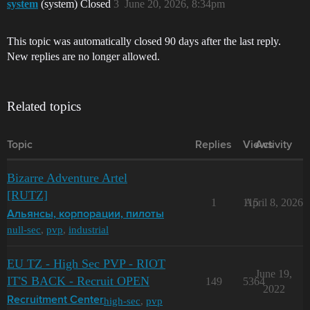
system
(system) Closed
3
June 20, 2026, 8:34pm
This topic was automatically closed 90 days after the last reply.
New replies are no longer allowed.
Related topics
Topic
Replies
Views
Activity
Bizarre Adventure Artel
[RUTZ]
1
115
April 8, 2026
Альянсы, корпорации, пилоты
null-sec
,
pvp
,
industrial
EU TZ - High Sec PVP - RIOT
June 19,
IT'S BACK - Recruit OPEN
149
5364
2022
high-sec
,
pvp
Recruitment Center