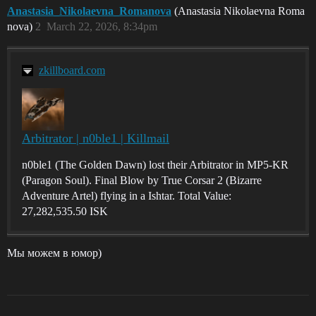
Anastasia_Nikolaevna_Romanova
(Anastasia Nikolaevna Roma
nova)
2
March 22, 2026, 8:34pm
zkillboard.com
Arbitrator | n0ble1 | Killmail
n0ble1 (The Golden Dawn) lost their Arbitrator in MP5-KR
(Paragon Soul). Final Blow by True Corsar 2 (Bizarre
Adventure Artel) flying in a Ishtar. Total Value:
27,282,535.50 ISK
Мы можем в юмор)