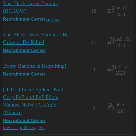
The Black Crow Bandits
March 2,
(BCROW)
18
635
2023
null-sec
Recruitment Center
The Black Crow Bandits - Be
March 10,
Crow or Be Killed
17
648
2023
Recruitment Center
Booty Banditz is Recruiting!
April 12,
9
547
2020
Recruitment Center
[-UP1-] Local Spiked. Null
Corp PvE and PvP Pilots
Wanted NOW | CRAZY
October 27,
3
478
2017
Alliance
Recruitment Center
low-sec
,
null-sec
,
pvp