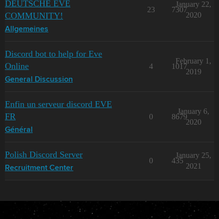
DEUTSCHE EVE
January 22,
23
7307
COMMUNITY!
2020
Allgemeines
Discord bot to help for Eve
February 1,
Online
4
1017
2019
General Discussion
Enfin un serveur discord EVE
January 6,
FR
0
8679
2020
Général
Polish Discord Server
January 25,
0
435
2021
Recruitment Center