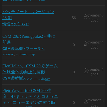
パッチノート – バージョン
November 6,
23.01
56
728
2025
情報とお知らせ
CSM 20のYoungpuke2 - 共に
前進
November 4,
0
41
2025
CSM選挙和訳フォーラム
low-sec
,
null-sec
,
pvp
ElenHellen、CSM 20でゲーム
November 4,
体験全体の向上に貢献
0
28
2025
pve
CSM選挙和訳フォーラム
Piett Weyun for CSM 20-生
産、セキュリティとコミュニ
November 3,
ティ-ニューエデンの黄金時
0
40
2025