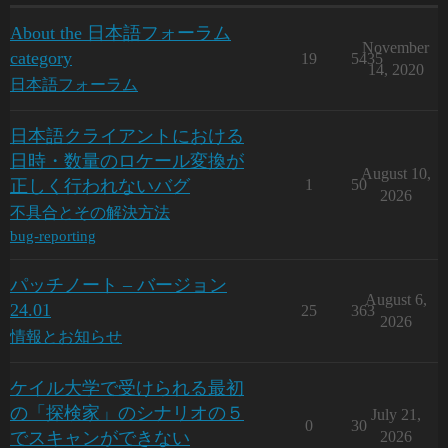
About the 日本語フォーラム
November
category
19
5435
14, 2020
日本語フォーラム
日本語クライアントにおける
日時・数量のロケール変換が
August 10,
正しく行われないバグ
1
50
2026
不具合とその解決方法
bug-reporting
パッチノート – バージョン
August 6,
24.01
25
363
2026
情報とお知らせ
ケイル大学で受けられる最初
の「探検家」のシナリオの５
July 21,
0
30
でスキャンができない
2026