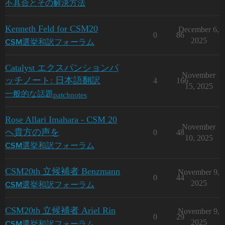
不具合とその解決方法
Kenneth Feld for CSM20
December 6,
0
86
2025
CSM選挙和訳フォーラム
Catalyst エクスパンションパ
November
ッチノート: 日本語翻訳
4
166
15, 2025
patchnotes
一般的な話題
Rose Allari Imahara - CSM 20
November
へ貴方の声を
0
48
10, 2025
CSM選挙和訳フォーラム
CSM20th 立候補者 Benzmann
November 9,
0
44
2025
CSM選挙和訳フォーラム
CSM20th 立候補者 Ariel Rin
November 9,
0
29
2025
CSM選挙和訳フォーラム