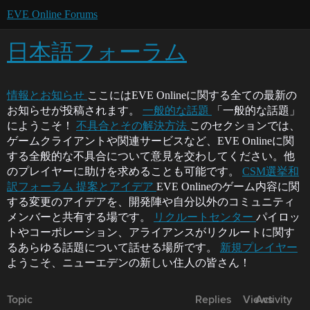
EVE Online Forums
日本語フォーラム
情報とお知らせ
ここにはEVE Onlineに関する全ての最新の
お知らせが投稿されます。
一般的な話題
「一般的な話題」
にようこそ！
不具合とその解決方法
このセクションでは、
ゲームクライアントや関連サービスなど、EVE Onlineに関
する全般的な不具合について意見を交わしてください。他
のプレイヤーに助けを求めることも可能です。
CSM選挙和
訳フォーラム
提案とアイデア
EVE Onlineのゲーム内容に関
する変更のアイデアを、開発陣や自分以外のコミュニティ
メンバーと共有する場です。
リクルートセンター
パイロッ
トやコーポレーション、アライアンスがリクルートに関す
るあらゆる話題について話せる場所です。
新規プレイヤー
ようこそ、ニューエデンの新しい住人の皆さん！
Topic
Replies
Views
Activity