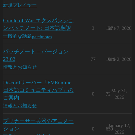
新規プレイヤー
Cradle of War エクスパンショ
ンパッチノート: 日本語翻訳
3
127
June 7, 2026
patchnotes
一般的な話題
パッチノート – バージョン
23.02
77
1019
June 2, 2026
情報とお知らせ
Discordサーバー「EVEonline
日本語コミュニティハブ」の
May 31,
0
72
ご案内
2026
情報とお知らせ
プリカーサー兵器のアニメー
January 12,
ション
0
650
2026