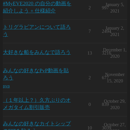
#MyEVE2020 の自分の動画を
January 5,
2
997
紹介しよう + 仕様紹介
2021
トリグラビアンについて語ろ
January 2,
7
2494
う
2021
December 1,
大好きな船をみんなで語ろう
13
3216
2020
みんなの好きなPvP動画を貼
November
ろう
2
677
15, 2020
pvp
（１年以上？）久方ぶりのオ
October 29,
0
839
メガタイム割引販売
2020
みんなの好きなカイトシップ
October 27,
10
3039