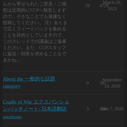
March 26,
んから寄せられたご意見・ご感
29
4720
2023
想は定期的にCCPへ報告します
ので、小さなことでも遠慮なく
投稿してください。 注）あくま
で広くフィードバックを集める
ことを目的としていますので、
このスレッドでの議論はご遠慮
ください。また、CCPスタッフ
に返信・回答を求めることもで
きかね…
About the 一般的な話題
September
0
581
category
24, 2020
Cradle of War エクスパンショ
ンパッチノート: 日本語翻訳
3
126
June 7, 2026
patchnotes