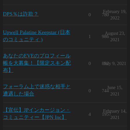
February 19,
DPS％は詐欺？
0
780
2022
Upwell Palatine Keepstar (日本
August 23,
1
986
のコミュニティ )
2021
あなたのEVEのプロフィール
帳を大募集！【限定スキン配
0
892
July 9, 2021
布】
フォーラム上で迷惑な相手と
June 15,
0
744
遭遇した場合
2021
【宣伝】JPインカージョン・
February 14,
4
1957
コミュニティー【JPN Inc】
2021