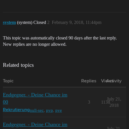
system
(system) Closed
2
February 9, 2018, 11:44pm
This topic was automatically closed 90 days after the last reply.
New replies are no longer allowed.
Related topics
Topic
Replies
Views
Activity
Endgegner. - Deine Chance im
July 21,
00
3
1138
2018
null-sec
,
pvp
,
pve
Rekrutierung
Endgegner. - Deine Chance im
July 21,