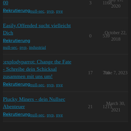
00
3
1168
2020
null-sec
,
pvp
,
pve
Rekrutierung
Easily.Offended sucht vielleicht
Dich
October 22,
0
539
2018
Rekrutierung
null-sec
,
pvp
,
industrial
:explodyparrot: Change the Fate
- Schreibe dein Schicksal
17
710
June 7, 2023
zusammen mit uns um!
null-sec
,
pvp
,
pve
Rekrutierung
Plucky Miners - dein Nullsec
March 30,
Abenteuer
21
1215
2021
null-sec
,
pvp
,
pve
Rekrutierung