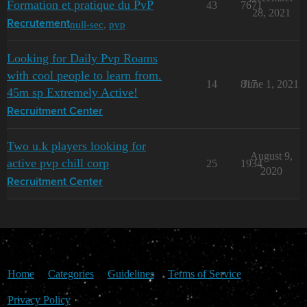
Formation et pratique du PvP
43
7671
28, 2021
null-sec
,
pvp
Recrutement
Looking for Daily Pvp Roams
with cool people to learn from.
14
817
June 1, 2021
45m sp Extremely Active!
Recruitment Center
Two u.k players looking for
August 9,
active pvp chill corp
25
1934
2020
Recruitment Center
Home
Categories
Guidelines
Terms of Service
Privacy Policy