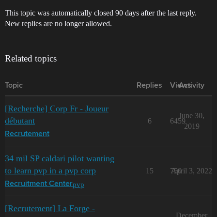
This topic was automatically closed 90 days after the last reply.
New replies are no longer allowed.
Related topics
Topic
Replies
Views
Activity
[Recherche] Corp Fr - Joueur
June 30,
débutant
6
6459
2019
Recrutement
34 mil SP caldari pilot wanting
to learn pvp in a pvp corp
15
750
April 3, 2022
pvp
Recruitment Center
[Recrutement] La Forge -
December