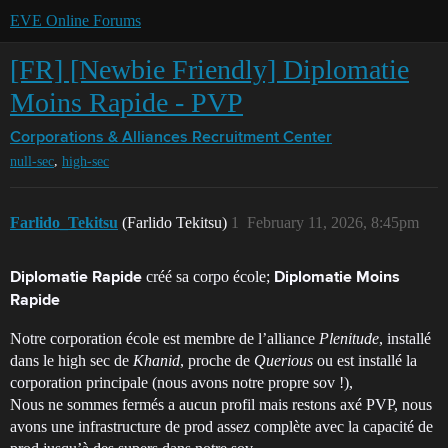
EVE Online Forums
[FR] [Newbie Friendly] Diplomatie
Moins Rapide - PVP
Corporations & Alliances
Recruitment Center
,
null-sec
high-sec
Farlido_Tekitsu
(Farlido Tekitsu)
1
February 11, 2026, 8:45pm
créé sa corpo école;
Diplomatie Rapide
Diplomatie Moins
Rapide
Notre corporation école est membre de l’alliance
Plenitude
, installé
dans le high sec de
Khanid
, proche de
Querious
ou est installé la
corporation principale (nous avons notre propre sov !),
Nous ne sommes fermés a aucun profil mais restons axé PVP, nous
avons une infrastructure de prod assez complète avec la capacité de