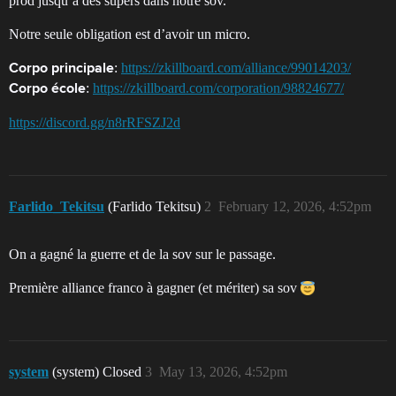
prod jusqu’à des supers dans notre sov.
Notre seule obligation est d’avoir un micro.
:
https://zkillboard.com/alliance/99014203/
Corpo principale
:
https://zkillboard.com/corporation/98824677/
Corpo école
https://discord.gg/n8rRFSZJ2d
Farlido_Tekitsu
(Farlido Tekitsu)
2
February 12, 2026, 4:52pm
On a gagné la guerre et de la sov sur le passage.
Première alliance franco à gagner (et mériter) sa sov
system
(system) Closed
3
May 13, 2026, 4:52pm