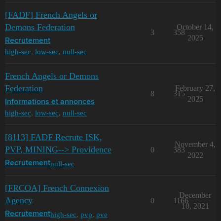
[FADF] French Angels or
Demons Federation
October 14,
3
358
2025
Recrutement
high-sec
,
low-sec
,
null-sec
French Angels or Demons
Federation
February 27,
8
315
2025
Informations et annonces
high-sec
,
low-sec
,
null-sec
[8113] FADF Recrute ISK,
November 4,
PVP, MINING--> Providence
0
383
2022
null-sec
Recrutement
[FRCOA] French Connexion
December
Agency
0
1166
10, 2021
high-sec
,
pvp
,
pve
Recrutement