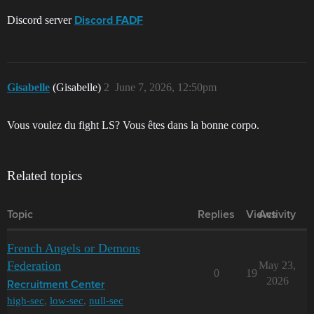
Discord server
Discord FADF
Gisabelle
(Gisabelle)
2
June 7, 2026, 12:50pm
Vous voulez du fight LS? Vous êtes dans la bonne corpo.
Related topics
Topic
Replies
Views
Activity
French Angels or Demons
Federation
May 23,
0
19
2026
Recruitment Center
high-sec
,
low-sec
,
null-sec