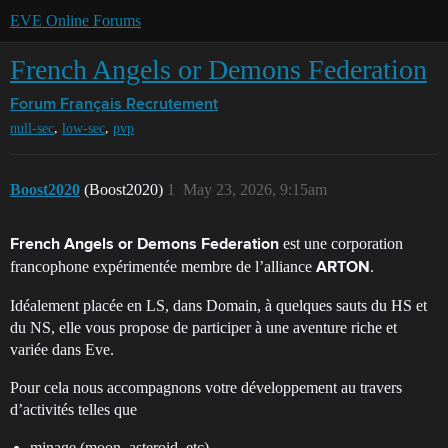
EVE Online Forums
French Angels or Demons Federation
Forum Français
Recrutement
,
,
null-sec
low-sec
pvp
Boost2020
(Boost2020)
1
May 23, 2026, 9:15am
est une corporation
French Angels or Demons Federation
francophone expérimentée membre de l’alliance
.
ARTON
Idéalement placée en LS, dans Domain, à quelques sauts du HS et
du NS, elle vous propose de participer à une aventure riche et
variée dans Eve.
Pour cela nous accompagnons votre développement au travers
d’activités telles que
minage (moon, asteroid, etc)