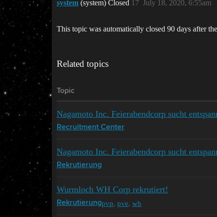
system
(system) Closed
17
July 18, 2020, 6:55am
This topic was automatically closed 90 days after the
Related topics
Topic
Nagamoto Inc. Feierabendcorp sucht entspa
Recruitment Center
Nagamoto Inc. Feierabendcorp sucht entspa
Rekrutierung
Wurmloch WH Corp rekrutiert!
pvp
,
pve
,
wh
Rekrutierung