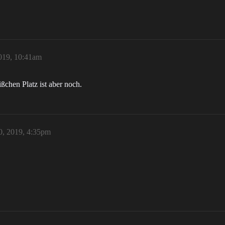
019, 10:41am
ßchen Platz ist aber noch.
0, 2019, 4:35pm