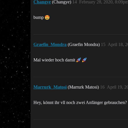
Changye
(Changye)
14
February 28, 2020, 8:09p
bump
Graefin_Mondra
(Graefin Mondra)
15
April 18, 
Mal wieder hoch damit
Marrurk_Matosi
(Marrurk Matosi)
16
April 19, 2
Hey, könnt ihr vll noch zwei Anfänger gebrauchen?