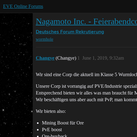
EVE Online Forums
Nagamoto Inc. - Feierabendc
Deutsches Forum
Rekrutierung
wormhole
Changye
(Changye)
1
June 1, 2019, 9:32am
Wir sind eine Corp die aktuell im Klasse 5 Wurmloch
Unsere Corp ist vorrangig auf PVE/Industrie speziali
Entsprechend bieten wir alles was man braucht für
Wir beschäftigen uns aber auch mit PvP, man komm
Wir bieten also:
Mining Boost für Ore
PvE boost
Ore-buyback