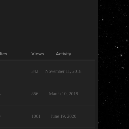
lies
Views
Activity
1
342
November 11, 2018
4
856
March 10, 2018
0
1061
June 19, 2020