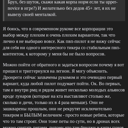
Брух, без шуток, скажи какая корпа норм если ты upper-
novice в игре?) И желательно без дедов 45+ лет, я их не
вывезу своей менталкой.
Я боюсь, что в современном рукоме все корпорации это
выбор между плохим и очень плохим вариантом, так что
лично я не выбираю вовсе. Как пвп-пилот я не вижу сейчас
для себя ни одного интересного тикера со стабильным пвп-
контентом, к которому у меня бы не было вопросов.
Можно пойти от обратного и задаться вопросом почему я вот
пришел и триггернулся на легион. Я могу объяснить.
Дронреги сейчас захвачены рукомом и это очевидно первый
вариант, куда любой пилот подумает пойти. Ок. Во первых,
там и внутри рмц и рядом живет несколько молодых альянсов
вроде лунаров (которые на кта выставляют столько же,
сколько и дичи, только их в 4 раза меньше). Они не
зашкварены прошлым, они не рекрутят исключительно
тикером и БЫЛЫМ величием - просто новые ребята, которые
что то там строят. Они тоже петы по сути, но в дронах всех
можно считать петами, потому что там бриджи и кипы гунов.