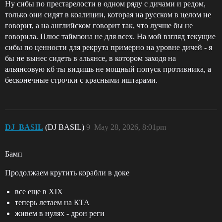
Ну сибы по престарелости в одном ряду с дичами и редом,
только они сидят в коалиции, которая на русском в целом не
говорит, а на английском говорит так, что лучше бы не
говорила. Плюс таймзона не для всех. На мой взгляд текущие
сибы по ценности для рекрута примерно на уровне дичей - я
бы не вынес сидеть в альянсе, в котором заходя на
альянсовую кб ты видишь не мощный попуск противника, а
бесконечные строчки с красными иштарами.
DJ_BASIL
(DJ BASIL)
9
May 28, 2026, 8:01pm
Бамп
Продолжаем крутить корабли в доке
все еще в XIX
теперь летаем на КТА
живем в нулях - дрон реги