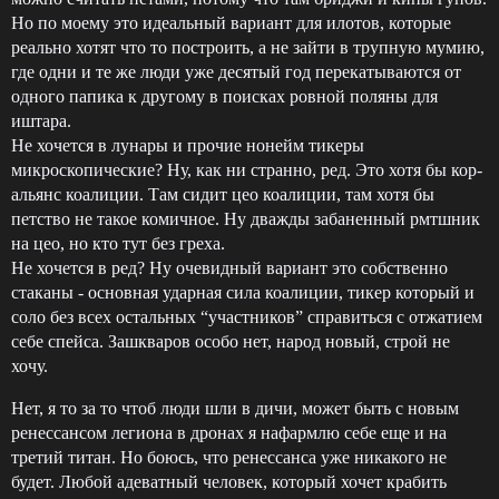
Но по моему это идеальный вариант для илотов, которые
реально хотят что то построить, а не зайти в трупную мумию,
где одни и те же люди уже десятый год перекатываются от
одного папика к другому в поисках ровной поляны для
иштара.
Не хочется в лунары и прочие нонейм тикеры
микроскопические? Ну, как ни странно, ред. Это хотя бы кор-
альянс коалиции. Там сидит цео коалиции, там хотя бы
петство не такое комичное. Ну дважды забаненный рмтшник
на цео, но кто тут без греха.
Не хочется в ред? Ну очевидный вариант это собственно
стаканы - основная ударная сила коалиции, тикер который и
соло без всех остальных “участников” справиться с отжатием
себе спейса. Зашкваров особо нет, народ новый, строй не
хочу.
Нет, я то за то чтоб люди шли в дичи, может быть с новым
ренессансом легиона в дронах я нафармлю себе еще и на
третий титан. Но боюсь, что ренессанса уже никакого не
будет. Любой адеватный человек, который хочет крабить