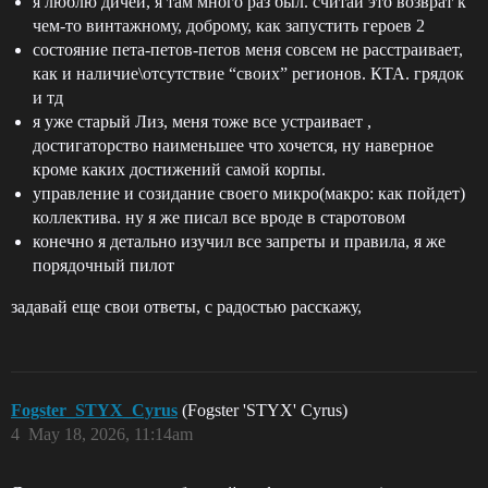
я люблю дичей, я там много раз был. считай это возврат к
чем-то винтажному, доброму, как запустить героев 2
состояние пета-петов-петов меня совсем не расстраивает,
как и наличие\отсутствие “своих” регионов. КТА. грядок
и тд
я уже старый Лиз, меня тоже все устраивает ,
достигаторство наименьшее что хочется, ну наверное
кроме каких достижений самой корпы.
управление и созидание своего микро(макро: как пойдет)
коллектива. ну я же писал все вроде в старотовом
конечно я детально изучил все запреты и правила, я же
порядочный пилот
задавай еще свои ответы, с радостью расскажу,
Fogster_STYX_Cyrus
(Fogster 'STYX' Cyrus)
4
May 18, 2026, 11:14am