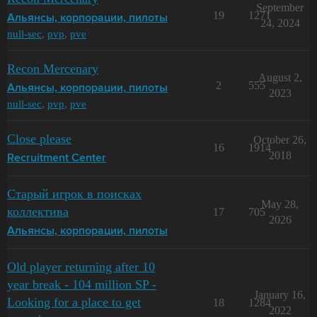
September
19
1271
Альянсы, корпорации, пилоты
24, 2024
null-sec
,
pvp
,
pve
Recon Mercenary
August 2,
2
555
Альянсы, корпорации, пилоты
2023
null-sec
,
pvp
,
pve
Close please
October 26,
16
1914
2018
Recruitment Center
Старый игрок в поисках
May 28,
коллектива
17
705
2026
Альянсы, корпорации, пилоты
Old player returning after 10
year break - 104 million SP -
January 16,
Looking for a place to get
18
1284
2022