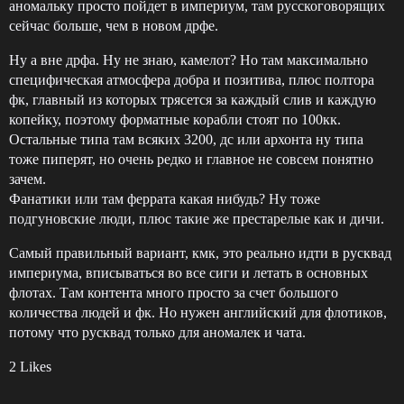
аномальку просто пойдет в империум, там русскоговорящих
сейчас больше, чем в новом дрфе.
Ну а вне дрфа. Ну не знаю, камелот? Но там максимально
специфическая атмосфера добра и позитива, плюс полтора
фк, главный из которых трясется за каждый слив и каждую
копейку, поэтому форматные корабли стоят по 100кк.
Остальные типа там всяких 3200, дс или архонта ну типа
тоже пиперят, но очень редко и главное не совсем понятно
зачем.
Фанатики или там феррата какая нибудь? Ну тоже
подгуновские люди, плюс такие же престарелые как и дичи.
Самый правильный вариант, кмк, это реально идти в русквад
империума, вписываться во все сиги и летать в основных
флотах. Там контента много просто за счет большого
количества людей и фк. Но нужен английский для флотиков,
потому что русквад только для аномалек и чата.
2 Likes