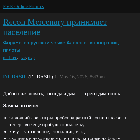
EVE Online Forums
Recon Mercenary принимает
население
Форумы на русском языке
Альянсы, корпорации,
пилоты
,
,
null-sec
pve
pvp
DJ_BASIL
(DJ BASIL)
1
May 16, 2026, 8:43pm
Добро пожаловать, господа и дамы. Пересоздам топик
Зачем это мне:
за долгий срок игры пробовал разный контент в еве , и
теперь все еще пробую социалочку
хочу в управление, созидание, и тд
скопилось некоторое кол-во исок, которые на борду