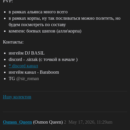
PVP:
в рамках альянса много всего
в рамках корпы, ну так посливаться можно полететь, но
будем посмотреть по составу
компенс боевых шипов (алли\корпа)
Контакты:
ингейм DJ BASIL
discord - .sirzak (с точкой в начале )
* discord канал
ингейм канал - Baraboom
TG
@sir_roman
Ищу колектив
Osmon_Queen
(Osmon Queen)
2
May 17, 2026, 11:29am