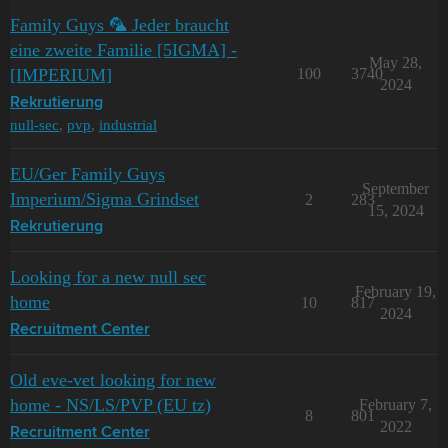
Family Guys 🦜 Jeder braucht
eine zweite Familie [5IGMA] -
May 28,
[IMPERIUM]
100
3740
2024
Rekrutierung
null-sec
,
pvp
,
industrial
EU/Ger Family Guys
September
Imperium/Sigma Grindset
2
283
15, 2024
Rekrutierung
Looking for a new null sec
February 19,
home
10
817
2024
Recruitment Center
Old eve-vet looking for new
home - NS/LS/PVP (EU tz)
February 7,
8
801
2022
Recruitment Center