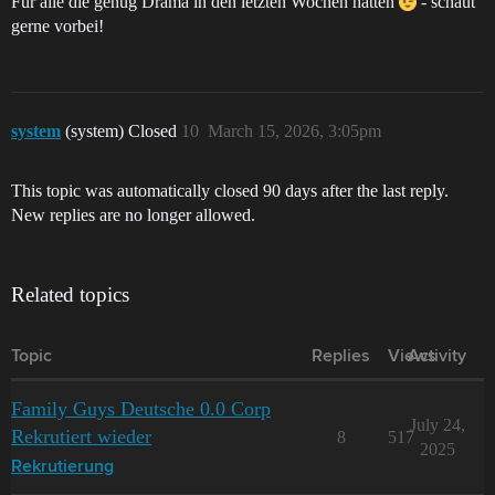
Für alle die genug Drama in den letzten Wochen hatten
- schaut
gerne vorbei!
system
(system) Closed
10
March 15, 2026, 3:05pm
This topic was automatically closed 90 days after the last reply.
New replies are no longer allowed.
Related topics
Topic
Replies
Views
Activity
Family Guys Deutsche 0.0 Corp
July 24,
Rekrutiert wieder
8
517
2025
Rekrutierung