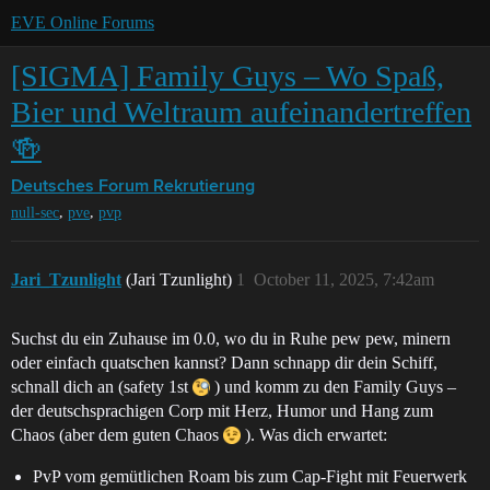
EVE Online Forums
[SIGMA] Family Guys – Wo Spaß,
Bier und Weltraum aufeinandertreffen
🍻
Deutsches Forum
Rekrutierung
,
,
null-sec
pve
pvp
Jari_Tzunlight
(Jari Tzunlight)
1
October 11, 2025, 7:42am
Suchst du ein Zuhause im 0.0, wo du in Ruhe pew pew, minern
oder einfach quatschen kannst? Dann schnapp dir dein Schiff,
schnall dich an (safety 1st
) und komm zu den Family Guys –
der deutschsprachigen Corp mit Herz, Humor und Hang zum
Chaos (aber dem guten Chaos
). Was dich erwartet:
PvP vom gemütlichen Roam bis zum Cap-Fight mit Feuerwerk