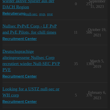
wieder aktive Spieler aus der
September
0
253
DACH Region
11, 2023
null-sec
,
pvp
,
pve
Rekrutierung
Nullsec PvPvE Corp - LF PvP
October 19,
and PvE Pilots, for chill times
11
506
2021
Recruitment Center
Deutschsprachige
alteingesessene Nullsec Corp
March 5,
recrutiert wieder Null-SEC PVP
35
1369
2019
PVE
Recruitment Center
Looking for a USTZ null-sec or
February 6,
WH corp
5
376
2023
Recruitment Center