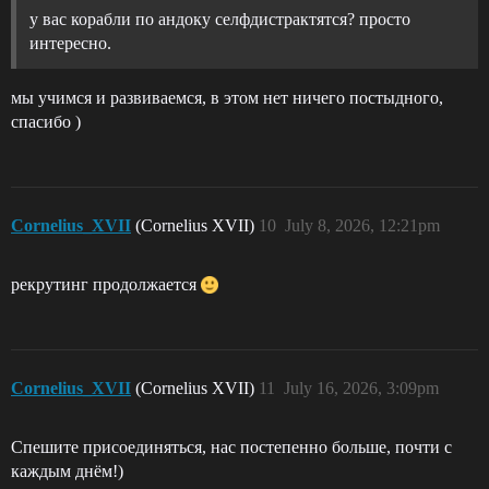
у вас корабли по андоку селфдистрактятся? просто
интересно.
мы учимся и развиваемся, в этом нет ничего постыдного,
спасибо )
Cornelius_XVII
(Cornelius XVII)
10
July 8, 2026, 12:21pm
рекрутинг продолжается
Cornelius_XVII
(Cornelius XVII)
11
July 16, 2026, 3:09pm
Спешите присоединяться, нас постепенно больше, почти с
каждым днём!)