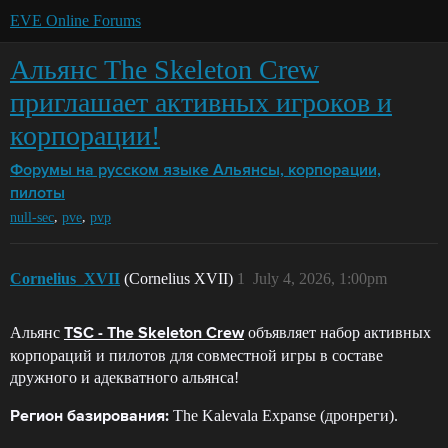
EVE Online Forums
Альянс The Skeleton Crew
приглашает активных игроков и
корпорации!
Форумы на русском языке
Альянсы, корпорации,
пилоты
,
,
null-sec
pve
pvp
Cornelius_XVII
(Cornelius XVII)
1
July 4, 2026, 1:00pm
Альянс
объявляет набор активных
TSC - The Skeleton Crew
корпораций и пилотов для совместной игры в составе
дружного и адекватного альянса!
The Kalevala Expanse (дронреги).
Регион базирования: