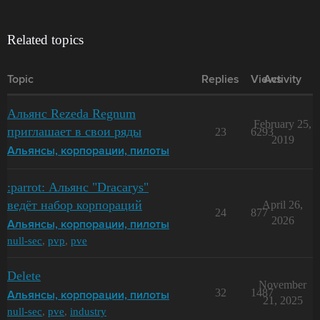
Related topics
Topic
Replies
Views
Activity
Альянс Rezeda Regnum
February 25,
приглашает в свои ряды
23
6293
2019
Альянсы, корпорации, пилоты
:parrot: Альянс "Dracarys"
ведёт набор корпораций
April 26,
24
877
2026
Альянсы, корпорации, пилоты
null-sec
,
pvp
,
pve
Delete
November
32
1487
Альянсы, корпорации, пилоты
21, 2025
null-sec
,
pve
,
industry