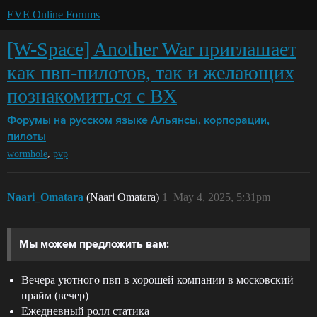
EVE Online Forums
[W-Space] Another War приглашает
как пвп-пилотов, так и желающих
познакомиться с ВХ
Форумы на русском языке
Альянсы, корпорации,
пилоты
,
wormhole
pvp
Naari_Omatara
(Naari Omatara)
1
May 4, 2025, 5:31pm
Мы можем предложить вам:
Вечера уютного пвп в хорошей компании в московский
прайм (вечер)
Ежедневный ролл статика