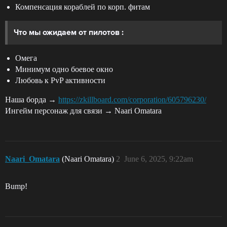
Компенсация кораблей по корп. фитам
Что мы ожидаем от пилотов :
Омега
Минимум одно боевое окно
Любовь к PvP активности
Наша борда →
https://zkillboard.com/corporation/605796230/
Ингейм персонаж для связи → Naari Omatara
Naari_Omatara
(Naari Omatara)
2
June 6, 2025, 9:22am
Bump!