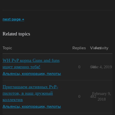
next page →
Related topics
Topic
Replies
Views
Activity
WH PvP корпа Guns and funs
ищет именно тебя!
0
646
June 4, 2019
Альянсы, корпорации, пилоты
Приглашаем активных PvP-
пилотов, в наш дружный
February 9,
0
482
коллектив
2018
Альянсы, корпорации, пилоты