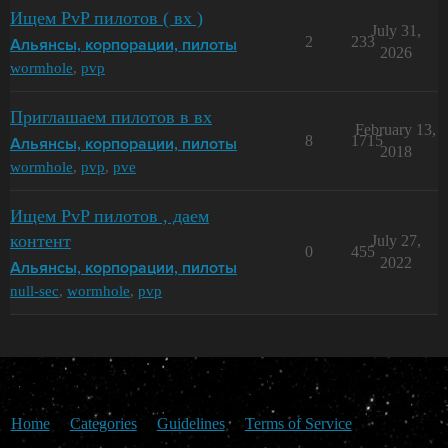
Ищем PvP пилотов ( вх )
July 31,
2
233
Альянсы, корпорации, пилоты
2026
wormhole
,
pvp
Приглашаем пилотов в вх
February 13,
8
1715
Альянсы, корпорации, пилоты
2018
wormhole
,
pvp
,
pve
Ищем PvP пилотов , даем
контент
July 27,
0
455
2022
Альянсы, корпорации, пилоты
null-sec
,
wormhole
,
pvp
Home
Categories
Guidelines
Terms of Service