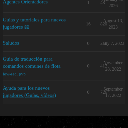
Agentes Orientadores
1
48
2026
Guías y tutoriales para nuevos
August 13,
16
820
jugadores 📖
2023
Saludos!
0
216
July 7, 2023
Guía de traducción para
November
comandos comunes de flota
0
417
28, 2022
low-sec
,
pvp
Ayuda para los nuevos
September
0
726
jugadores (Guías, vídeos)
17, 2022