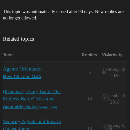
This topic was automatically closed after 90 days. New replies are
no longer allowed.
Related topics
Topic
Replies
Views
Activity
Agente Orientador
February 18,
6
98
2026
New Citizens Q&A
(Proposal) Bring Back 'The
December 8,
Endless Battle' Missions
14
1931
2018
high-sec
,
pve
Assembly Hall
Security Agents and how to
February 6,
choose them
13
13350