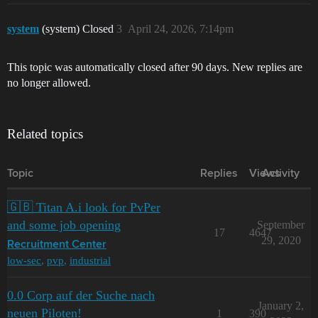
system
(system) Closed
3
April 24, 2026, 7:14pm
This topic was automatically closed after 90 days. New replies are
no longer allowed.
Related topics
Topic
Replies
Views
Activity
🇬🇧 Titan A.i look for PvPer
and some job opening
September
17
4647
29, 2020
Recruitment Center
low-sec
,
pvp
,
industrial
0.0 Corp auf der Suche nach
January 2,
neuen Piloten!
1
390