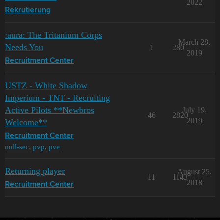
2022
Rekrutierung
:aura: The Tritanium Corps
March 28,
Needs You
1
280
2019
Recruitment Center
USTZ - White Shadow
Imperium - TNT - Recruiting
Active Pilots **Newbros
July 19,
46
2820
2019
Welcome**
Recruitment Center
null-sec
,
pvp
,
pve
Returning player
August 25,
11
1143
2018
Recruitment Center