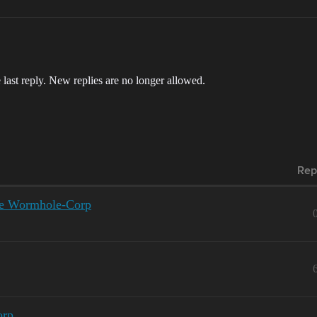
 last reply. New replies are no longer allowed.
Rep
ge Wormhole-Corp
orp