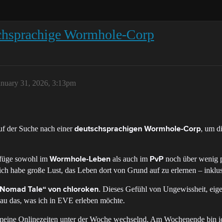
chsprachige Wormhole-Corp
anuary 31, 2026, 3:13pm
uf der Suche nach einer
, um di
deutschsprachigen Wormhole-Corp
rfüge sowohl im
als auch im
noch über wenig p
Wormhole-Leben
PvP
ich habe große Lust, das Leben dort von Grund auf zu erlernen – ink
. Dieses Gefühl von Ungewissheit, eig
 Nomad Tale“ von chloroken
nau das, was ich in EVE erleben möchte.
 meine Onlinezeiten unter der Woche wechselnd. Am Wochenende bin ich