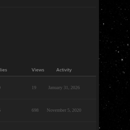
lies
Views
Activity
0
19
January 31, 2026
6
698
November 5, 2020