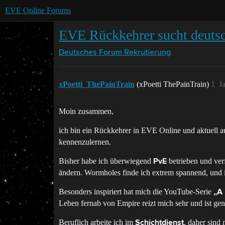
EVE Online Forums
EVE Rückkehrer sucht deuts
Deutsches Forum
Rekrutierung
xPoetti_ThePainTrain
(xPoetti ThePainTrain)
1
J
Moin zusammen,
ich bin ein Rückkehrer in EVE Online und aktuell a
kennenzulernen.
Bisher habe ich überwiegend
betrieben und ve
PvE
ändern. Wormholes finde ich extrem spannend, und 
Besonders inspiriert hat mich die YouTube-Serie
„A
Leben fernab von Empire reizt mich sehr und ist ge
Beruflich arbeite ich im
, daher sind
Schichtdienst