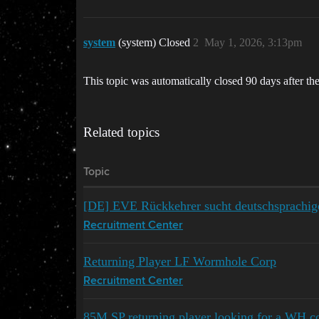
system
(system) Closed
2
May 1, 2026, 3:13pm
This topic was automatically closed 90 days after the
Related topics
Topic
[DE] EVE Rückkehrer sucht deutschsprachi
Recruitment Center
Returning Player LF Wormhole Corp
Recruitment Center
85M SP returning player looking for a WH c