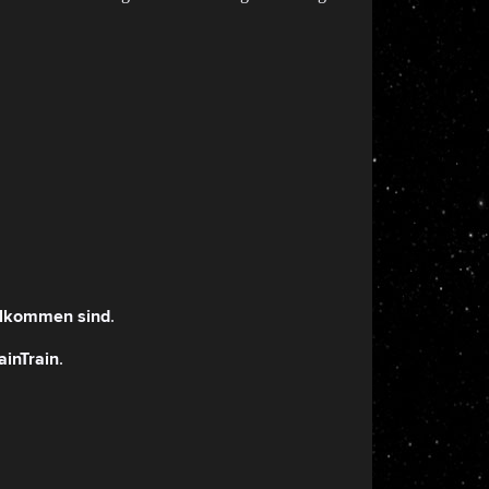
.
llkommen sind
.
ainTrain