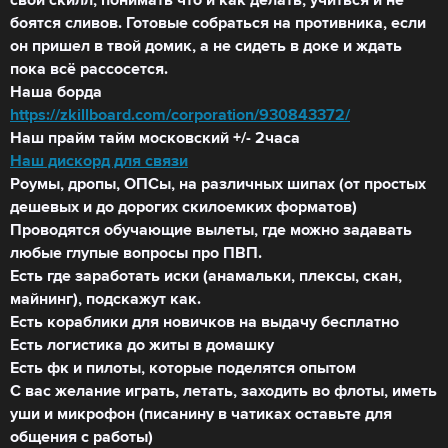
свой скилл, понимать что и как делать, учиться и не
боятся сливов. Готовые собраться на противника, если
он пришел в твой домик, а не сидеть в доке и ждать
пока всё рассосется.
Наша борда
https://zkillboard.com/corporation/930843372/
Наш прайм тайм московский +/- 2часа
Наш дискорд для связи
Роумы, дропы, ОПСы, на различных шипах (от простых
дешевых и до дорогих скилоемких форматов)
Проводятся обучающие вылеты, где можно задавать
любые глупые вопросы про ПВП.
Есть где заработать иски (анамальки, плексы, скан,
майнинг), подскажут как.
Есть кораблики для новичков на выдачу бесплатно
Есть логистика до житы в домашку
Есть фк и пилоты, которые поделятся опытом
С вас желание играть, летать, заходить во флоты, иметь
уши и микрофон (писанину в чатиках оставьте для
общения с работы)