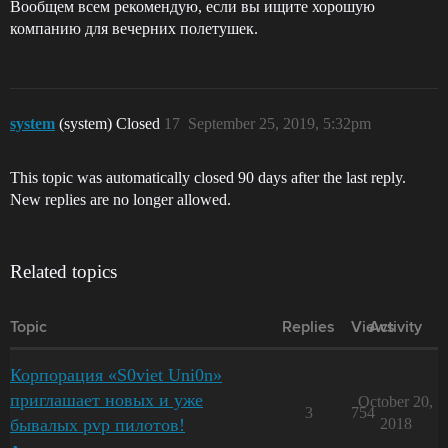
Вообщем всем рекомендую, если вы ищите хорошую
компанию для вечерних полетушек.
system
(system) Closed
17
September 25, 2019, 5:32pm
This topic was automatically closed 90 days after the last reply.
New replies are no longer allowed.
Related topics
Topic
Replies
Views
Activity
Корпорация «S0viet Uni0n»
приглашает новых и уже
October 20,
3
754
бывалых pvp пилотов!
2018