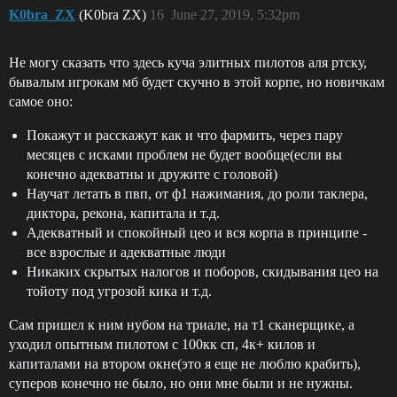
K0bra_ZX
(K0bra ZX)
16
June 27, 2019, 5:32pm
Не могу сказать что здесь куча элитных пилотов аля ртску,
бывалым игрокам мб будет скучно в этой корпе, но новичкам
самое оно:
Покажут и расскажут как и что фармить, через пару
месяцев с исками проблем не будет вообще(если вы
конечно адекватны и дружите с головой)
Научат летать в пвп, от ф1 нажимания, до роли таклера,
диктора, рекона, капитала и т.д.
Адекватный и спокойный цео и вся корпа в принципе -
все взрослые и адекватные люди
Никаких скрытых налогов и поборов, скидывания цео на
тойоту под угрозой кика и т.д.
Сам пришел к ним нубом на триале, на т1 сканерщике, а
уходил опытным пилотом с 100кк сп, 4к+ килов и
капиталами на втором окне(это я еще не люблю крабить),
суперов конечно не было, но они мне были и не нужны.