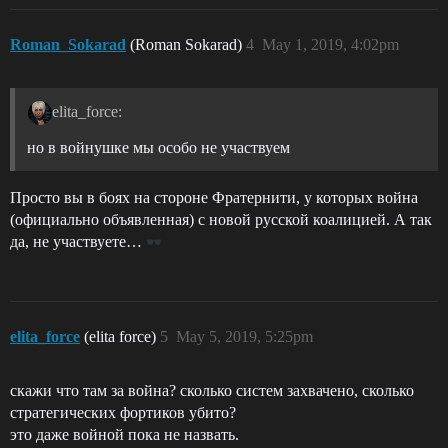
Roman_Sokarad
(Roman Sokarad)
4
May 1, 2019, 4:02pm
elita_force:
но в войнушке мы особо не участвуем
Просто вы в боях на стороне Фратернити, у которых война
(официально объявленная) с новой русской коалицией. А так
да, не участвуете…
elita_force
(elita force)
5
May 5, 2019, 5:25pm
скажи что там за война? сколько систем захвачено, сколько
стратегических фортиков убито?
это даже войной пока не назвать.