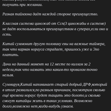
получить при желании.
Разная таймзона даёт каждой стороне преимущество.
Классная система циножаб от Ссп(3 циножабы в системе)
не даёт воспользоваться преимуществом в суперах,если оно и
есть.
Китай суммонит другую половину евы на важные таймера,
так что карман норауса страдает, пришлось уже и Эло
платить.
Дичи на данный момент на 12 месте по киллам за 2
недели,так что назвать это каким-то провалом точно
нельзя.
Суммируя,Китай напоминает старый добрый ДРФ,который
в итоге развалился,по разным причинам, посмотрим сколько
ещё времени нораус будет тащить это болото,и сколько
смогут китайцы жить в таких условиях. Возможно
долго,возможно нет,когда-нибудь узнаем.