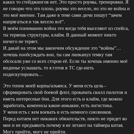
каких то стейджингов нет. Это просто роумы, тренировки. Я
не говорю что это плохо, роумы это весело, но это не война и
это моё мнение. Там даже в теме сами дичи пишут “зачем
напрягаться и так весело всё”.
В моём понимании война это когда тебя выселяют из спейса,
ты теряешь структуры, клайм. В данный момент никто
ничего не теряет.
И давай на этом мы закончим обсуждение это “войны”…
хочешь пообсуждать вон, ты сам линканул темку там
обсосали уже со всех сторон её. Если ты хочешь именно моё
видинье услышать, то я готов в ТС где-нить
подискутировать…
Это топик моей корпы/альянса. У меня есть цель -
сформировать свой боевой флот, прокачать скилл пилотов и
иметь интересные бои. Для этого есть и клайм, где можно
заработать, компенсы какие-никакие, есть логистика.
У меня есть с кем воевать и есть немного союзников.
Перед китаем нет никаких обязательств, никто не придет ко
мне и не предъявить почему я не летают на таймера китая.
Могу прийти, могу не прийти.