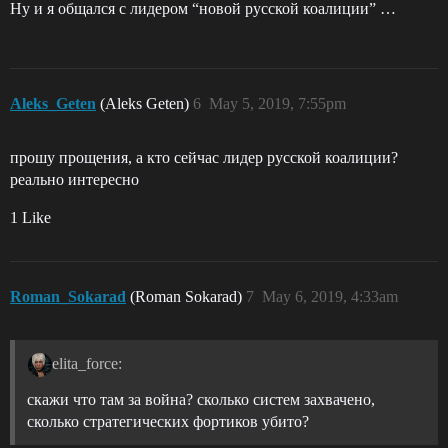
Ну и я общался с лидером “новой русской коалиции” …
Aleks_Geten
(Aleks Geten)
6
May 5, 2019, 7:55pm
прошу прощения, а кто сейчас лидер русской коалиции?
реально интересно
1 Like
Roman_Sokarad
(Roman Sokarad)
7
May 6, 2019, 4:33am
elita_force:
скажи что там за война? сколько систем захвачено,
сколько стратегических фортиков убито?