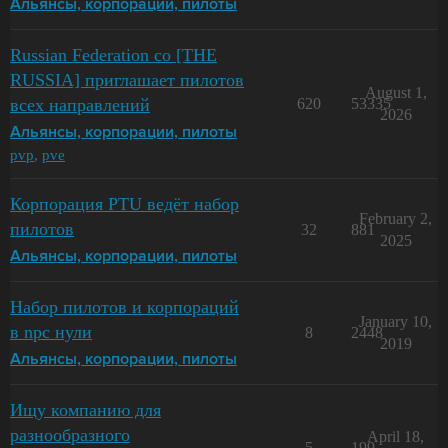
Альянсы, корпорации, пилоты
Russian Federation co [THE
RUSSIA] приглашает пилотов
August 1,
всех направлений
620
53335
2026
Альянсы, корпорации, пилоты
pvp
,
pve
Корпорация PTU ведёт набор
February 2,
пилотов
32
881
2025
Альянсы, корпорации, пилоты
Набор пилотов и корпораций
January 10,
в npc нули
8
2448
2019
Альянсы, корпорации, пилоты
Ищу компанию для
разнообразного
April 18,
5
199