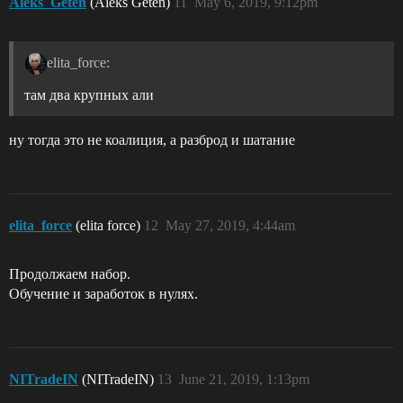
Aleks_Geten
(Aleks Geten)
11
May 6, 2019, 9:12pm
elita_force:
там два крупных али
ну тогда это не коалиция, а разброд и шатание
elita_force
(elita force)
12
May 27, 2019, 4:44am
Продолжаем набор.
Обучение и заработок в нулях.
NITradeIN
(NITradeIN)
13
June 21, 2019, 1:13pm