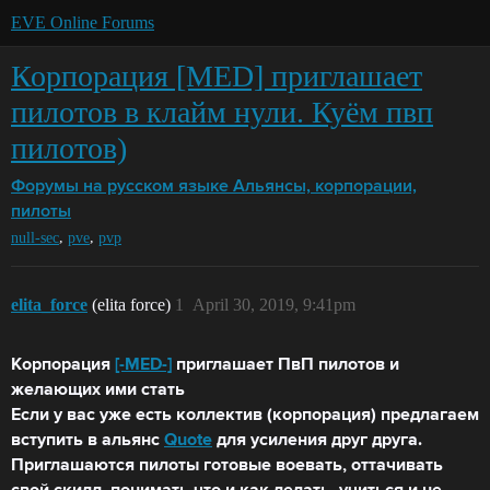
EVE Online Forums
Корпорация [MED] приглашает
пилотов в клайм нули. Куём пвп
пилотов)
Форумы на русском языке
Альянсы, корпорации,
пилоты
,
,
null-sec
pve
pvp
elita_force
(elita force)
1
April 30, 2019, 9:41pm
Корпорация
[-MED-]
приглашает ПвП пилотов и
желающих ими стать
Если у вас уже есть коллектив (корпорация) предлагаем
вступить в альянс
Quote
для усиления друг друга.
Приглашаются пилоты готовые воевать, оттачивать