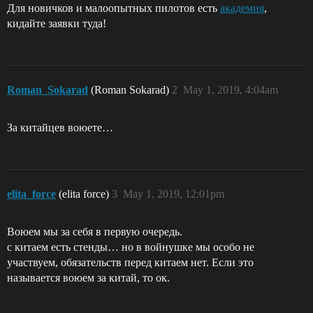
Для новичков и малоопытных пилотов есть
академия
,
кидайте заявки туда!
Roman_Sokarad
(Roman Sokarad)
2
May 1, 2019, 4:04am
За китайцев воюете…
elita_force
(elita force)
3
May 1, 2019, 12:01pm
Воюем мы за себя в первую очередь.
с китаем есть стенды… но в войнушке мы особо не
участвуем, обязательств перед китаем нет. Если это
называется воюем за китай, то ок.