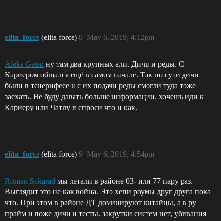
elita_force
(elita force)
8
May 6, 2019, 4:12pm
Aleks Geten
ну там два крупных али. Дичи и реды. С
Кариером общался ещё в самом начале. Так по сути дичи
были в тенерифесе и с их подачи реды смогли туда тоже
заехать. Не буду давать больше информации. хочешь иди к
Кариеру или Чатлу и спроси что и как.
elita_force
(elita force)
9
May 6, 2019, 4:54pm
Roman Sokarad
мы летали в районе 03- или 77 пару раз.
Выглядит это не как война. Это хепи роумы друг друга пока
что. При этом в районе ДТ доминируют китайцы, а в ру
прайм и поже дичи и тесты. закрутки систем нет, убивания