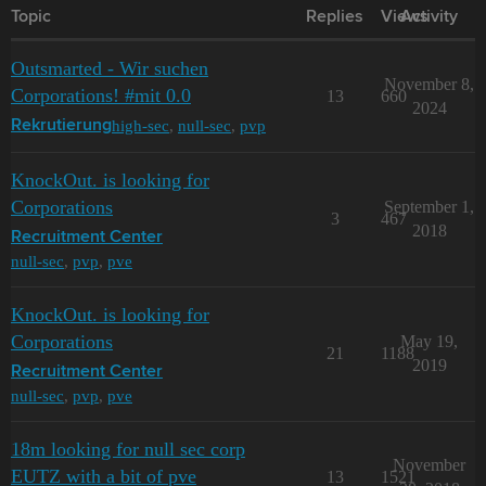
Topic
Replies
Views
Activity
Outsmarted - Wir suchen
November 8,
Corporations! #mit 0.0
13
660
2024
high-sec
,
null-sec
,
pvp
Rekrutierung
KnockOut. is looking for
Corporations
September 1,
3
467
2018
Recruitment Center
null-sec
,
pvp
,
pve
KnockOut. is looking for
Corporations
May 19,
21
1188
2019
Recruitment Center
null-sec
,
pvp
,
pve
18m looking for null sec corp
November
EUTZ with a bit of pve
13
1521