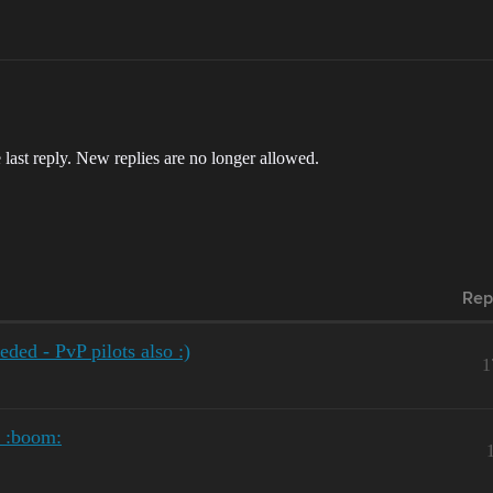
 last reply. New replies are no longer allowed.
Rep
eded - PvP pilots also :)
1
V :boom: