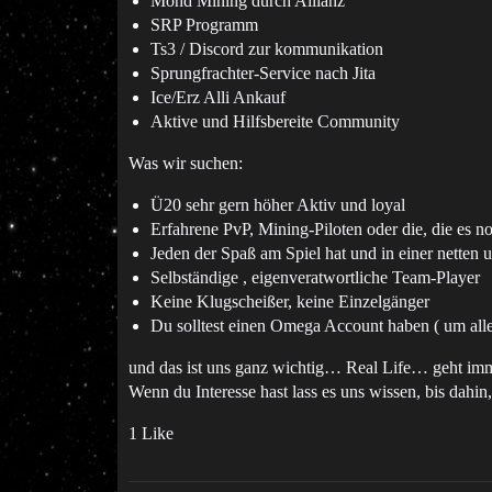
Mond Mining durch Allianz
SRP Programm
Ts3 / Discord zur kommunikation
Sprungfrachter-Service nach Jita
Ice/Erz Alli Ankauf
Aktive und Hilfsbereite Community
Was wir suchen:
Ü20 sehr gern höher Aktiv und loyal
Erfahrene PvP, Mining-Piloten oder die, die es 
Jeden der Spaß am Spiel hat und in einer nette
Selbständige , eigenveratwortliche Team-Player
Keine Klugscheißer, keine Einzelgänger
Du solltest einen Omega Account haben ( um alle
und das ist uns ganz wichtig… Real Life… geht imm
Wenn du Interesse hast lass es uns wissen, bis dahi
1 Like