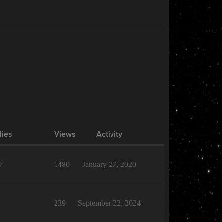
lies
Views
Activity
7
1480
January 27, 2020
1
239
September 22, 2024