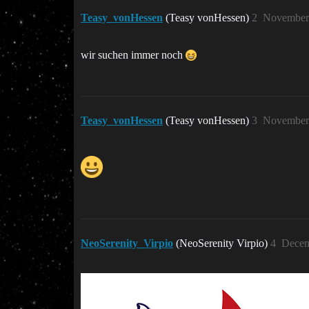
Teasy_vonHessen
(Teasy vonHessen)
2
November 
wir suchen immer noch
Teasy_vonHessen
(Teasy vonHessen)
3
November 
NeoSerenity_Virpio
(NeoSerenity Virpio)
4
Decem