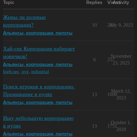
Topic
Replies
Views
Activity
Живы ли ролевые
корпорации?
10
283
July 9, 2025
Альянсы, корпорации, пилоты
Хай-сек Корпорация набирает
новичков!
November
6
257
23, 2025
Альянсы, корпорации, пилоты
high-sec
,
pve
,
industrial
Поиск игроков в корпорацию.
March 12,
Проживание в нулях
13
1000
2023
Альянсы, корпорации, пилоты
Ищу небольшую корпорацию
October 1,
в нулях
13
1751
2020
Альянсы, корпорации, пилоты