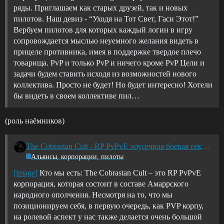
ряды. Приглашаем как старых друзей, так и новых
пилотов. Наш девиз - “Уходя на Тот Свет, Гаси Этот!”
Вербуем пилотов для которых каждый логин в игру
сопровождается мыслью неуемного желания видеть в
прицеле противника, имея в поддержке твердое плечо
товарища. PvP и только PvP и ничего кроме PvP Цели и
задачи будем ставить исходя из возможностей нового
коллектива. Просто не будет! Но будет интересно! Хотели
бы видеть в своем коллективе пил…
(роль наёмников)
The Cobrastan Cult - RP PvPvE лоусечная боевая секта. Во имя Империи убиваем неверных! Альянс WINMATAR. | PVP | PVE | Roleplay | Factional Warfare | Low Sec |
Альянсы, корпорации, пилоты
[image]
Кто мы есть: The Cobrastan Cult – это RP PvPvE
корпорация, которая состоит в составе Амаррского
народного ополчения. Несмотря на то, что мы
позиционируем себя, в первую очередь, как PVP корпу,
на ролевой аспект у нас также делается очень большой