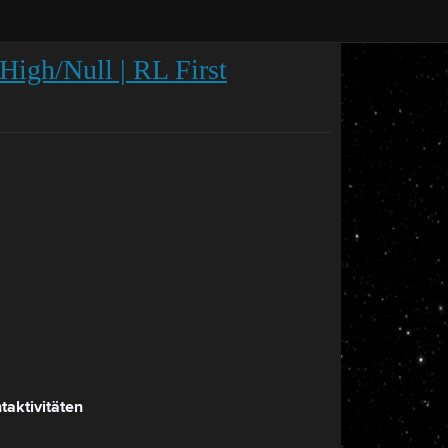
High/Null | RL First
aktivitäten