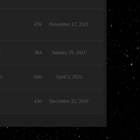
2
459
November 17, 2021
4
384
January 29, 2021
0
660
April 3, 2022
1
436
December 22, 2019