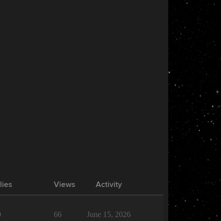
lies
Views
Activity
0
66
June 15, 2026