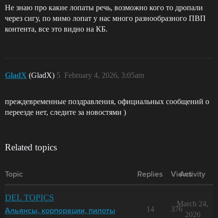
Не знаю про какие лопаты речь, возможно кого то дропали
через сигу, по мимо лопат у нас много разнообразного ПВП
контента, все это видно на КБ.
GladX
(GladX)
5
February 4, 2026, 3:05am
преждевременные поздравления, официальных сообщений о
переезде нет, следите за новостями )
Related topics
Topic
Replies
Views
Activity
DEL TOPICS
March 24,
14
376
Альянсы, корпорации, пилоты
2026