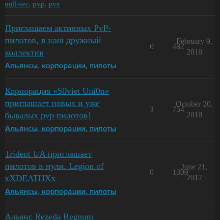
null-sec
,
pvp
,
pve
Приглашаем активных PvP-
пилотов, в наш дружный
February 9,
0
482
коллектив
2018
Альянсы, корпорации, пилоты
Корпорация «S0viet Uni0n»
приглашает новых и уже
October 20,
3
754
бывалых pvp пилотов!
2018
Альянсы, корпорации, пилоты
Trident UA приглашает
пилотов в нули. Legion of
June 21,
0
1309
xXDEATHXx
2017
Альянсы, корпорации, пилоты
Альянс Rezeda Regnum