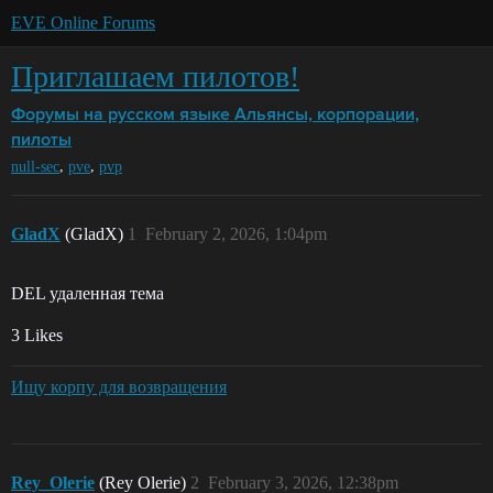
EVE Online Forums
Приглашаем пилотов!
Форумы на русском языке
Альянсы, корпорации,
пилоты
,
,
null-sec
pve
pvp
GladX
(GladX)
1
February 2, 2026, 1:04pm
DEL удаленная тема
3 Likes
Ищу корпу для возвращения
Rey_Olerie
(Rey Olerie)
2
February 3, 2026, 12:38pm