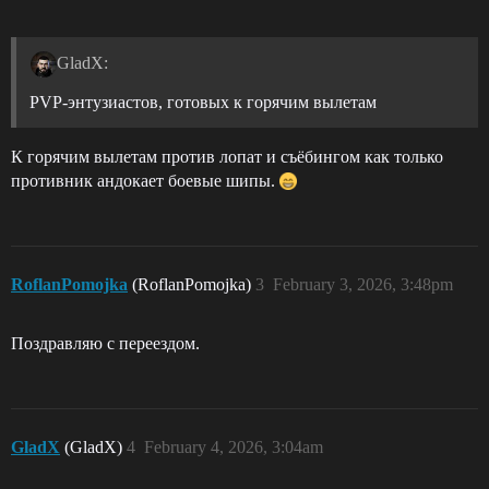
GladX:
PVP-энтузиастов, готовых к горячим вылетам
К горячим вылетам против лопат и съёбингом как только
противник андокает боевые шипы.
RoflanPomojka
(RoflanPomojka)
3
February 3, 2026, 3:48pm
Поздравляю с переездом.
GladX
(GladX)
4
February 4, 2026, 3:04am