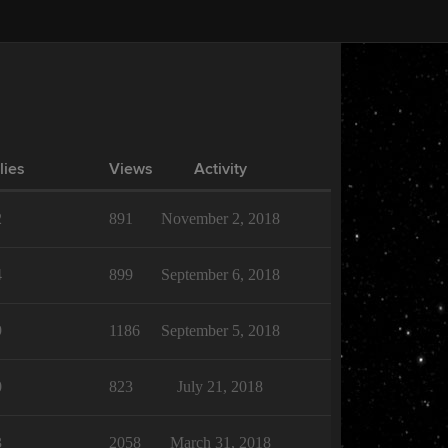
lies
Views
Activity
2
891
November 2, 2018
4
899
September 6, 2018
9
1186
September 5, 2018
0
823
July 21, 2018
3
2058
March 31, 2018