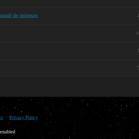
nauté de mineurs
1
ce
Privacy Policy
 enabled