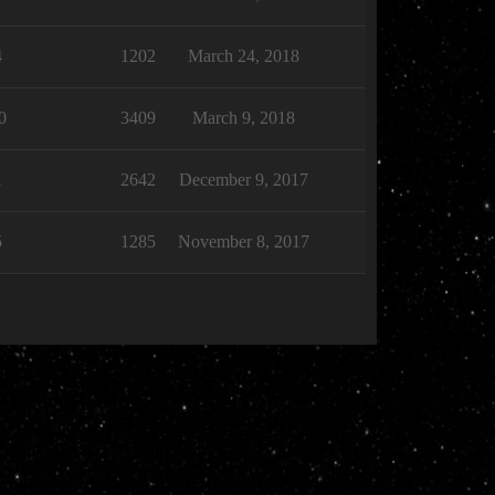
4
1202
March 24, 2018
0
3409
March 9, 2018
1
2642
December 9, 2017
5
1285
November 8, 2017