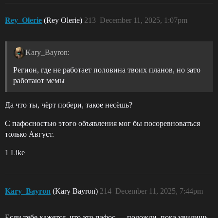
Rey_Olerie
(Rey Olerie)
213
December 11, 2025, 1:07pm
Kary_Bayron:
Регион, где не работает половина твоих планов, но зато
работают мемы
Да что ты, чёрт побери, такое несёшь?
С пафосностью этого объявления мог бы посоревноваться
только Август.
1 Like
Kary_Bayron
(Kary Bayron)
214
December 11, 2025, 7:44pm
Если тебе кажется, что это пафос — подожди, пока увидишь