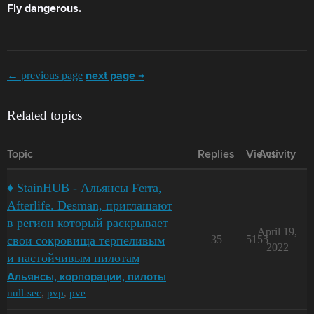
Fly dangerous.
← previous page
next page →
Related topics
Topic
Replies
Views
Activity
♦ StainHUB - Альянсы Ferra,
Afterlife. Desman, приглашают
в регион который раскрывает
April 19,
свои сокровища терпеливым
35
5155
2022
и настойчивым пилотам
Альянсы, корпорации, пилоты
null-sec
,
pvp
,
pve