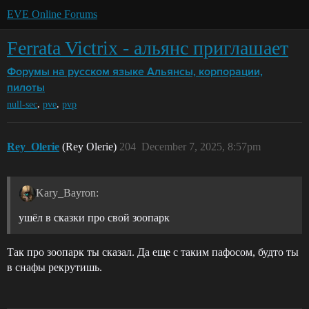
EVE Online Forums
Ferrata Victrix - альянс приглашает
Форумы на русском языке
Альянсы, корпорации,
пилоты
,
,
null-sec
pve
pvp
Rey_Olerie
(Rey Olerie)
204
December 7, 2025, 8:57pm
Kary_Bayron:
ушёл в сказки про свой зоопарк
Так про зоопарк ты сказал. Да еще с таким пафосом, будто ты
в снафы рекрутишь.