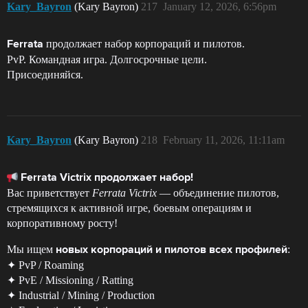
Kary_Bayron
(Kary Bayron)
217
January 12, 2026, 6:56pm
продолжает набор корпораций и пилотов.
Ferrata
PvP. Командная игра. Долгосрочные цели.
Присоединяйся.
Kary_Bayron
(Kary Bayron)
218
February 11, 2026, 11:11am
Ferrata Victrix продолжает набор!
Вас приветствует
Ferrata Victrix
— объединение пилотов,
стремящихся к активной игре, боевым операциям и
корпоративному росту!
Мы ищем
:
новых корпораций и пилотов всех профилей
✦ PvP / Roaming
✦ PvE / Missioning / Ratting
✦ Industrial / Mining / Production