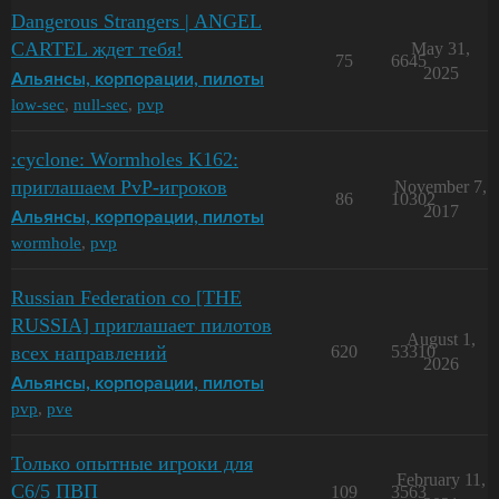
Dangerous Strangers | ANGEL
CARTEL ждет тебя!
May 31,
75
6645
2025
Альянсы, корпорации, пилоты
low-sec
,
null-sec
,
pvp
:cyclone: Wormholes K162:
приглашаем PvP-игроков
November 7,
86
10302
2017
Альянсы, корпорации, пилоты
wormhole
,
pvp
Russian Federation co [THE
RUSSIA] приглашает пилотов
August 1,
всех направлений
620
53310
2026
Альянсы, корпорации, пилоты
pvp
,
pve
Только опытные игроки для
February 11,
С6/5 ПВП
109
3563