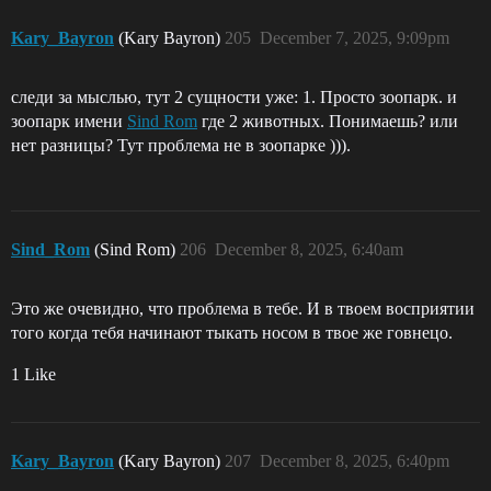
Kary_Bayron
(Kary Bayron)
205
December 7, 2025, 9:09pm
следи за мыслью, тут 2 сущности уже: 1. Просто зоопарк. и
зоопарк имени
Sind Rom
где 2 животных. Понимаешь? или
нет разницы? Тут проблема не в зоопарке ))).
Sind_Rom
(Sind Rom)
206
December 8, 2025, 6:40am
Это же очевидно, что проблема в тебе. И в твоем восприятии
того когда тебя начинают тыкать носом в твое же говнецо.
1 Like
Kary_Bayron
(Kary Bayron)
207
December 8, 2025, 6:40pm