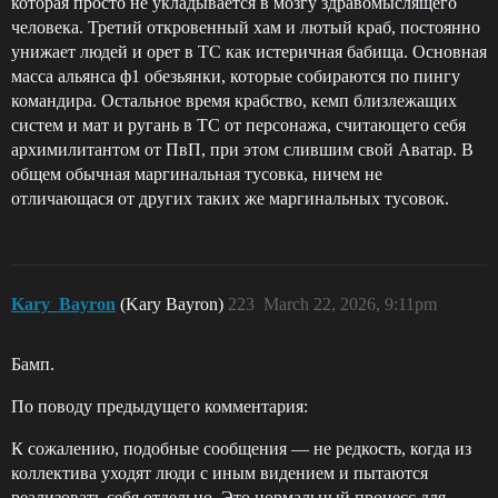
которая просто не укладывается в мозгу здравомыслящего
человека. Третий откровенный хам и лютый краб, постоянно
унижает людей и орет в ТС как истеричная бабища. Основная
масса альянса ф1 обезьянки, которые собираются по пингу
командира. Остальное время крабство, кемп близлежащих
систем и мат и ругань в ТС от персонажа, считающего себя
архимилитантом от ПвП, при этом слившим свой Аватар. В
общем обычная маргинальная тусовка, ничем не
отличающася от других таких же маргинальных тусовок.
Kary_Bayron
(Kary Bayron)
223
March 22, 2026, 9:11pm
Бамп.
По поводу предыдущего комментария:
К сожалению, подобные сообщения — не редкость, когда из
коллектива уходят люди с иным видением и пытаются
реализовать себя отдельно. Это нормальный процесс для