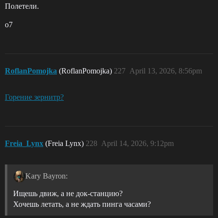
Полетели.
o7
RoflanPomojka
(RoflanPomojka)
227
April 13, 2026, 8:56pm
Горение зернитр?
Freia_Lynx
(Freia Lynx)
228
April 14, 2026, 9:12pm
Kary Bayron:
Ищешь движ, а не док-станцию?
Хочешь летать, а не ждать пинга часами?