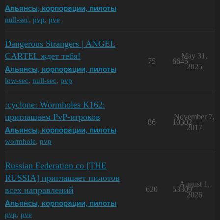
Альянсы, корпорации, пилоты
null-sec
,
pvp
,
pve
Dangerous Strangers | ANGEL
CARTEL ждет тебя!
May 31,
75
6645
2025
Альянсы, корпорации, пилоты
low-sec
,
null-sec
,
pvp
:cyclone: Wormholes K162:
приглашаем PvP-игроков
November 7,
86
10302
2017
Альянсы, корпорации, пилоты
wormhole
,
pvp
Russian Federation co [THE
RUSSIA] приглашает пилотов
August 1,
всех направлений
620
53309
2026
Альянсы, корпорации, пилоты
pvp
,
pve