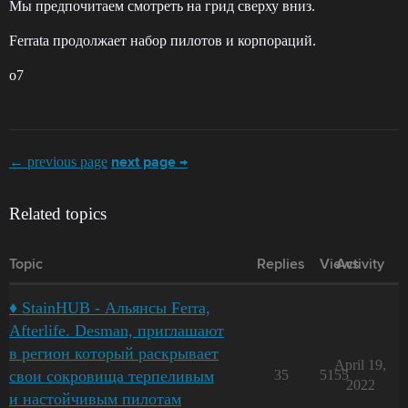
Мы предпочитаем смотреть на грид сверху вниз.
Ferrata продолжает набор пилотов и корпораций.
o7
← previous page
next page →
Related topics
Topic
Replies
Views
Activity
♦ StainHUB - Альянсы Ferra,
Afterlife. Desman, приглашают
в регион который раскрывает
April 19,
свои сокровища терпеливым
35
5155
2022
и настойчивым пилотам