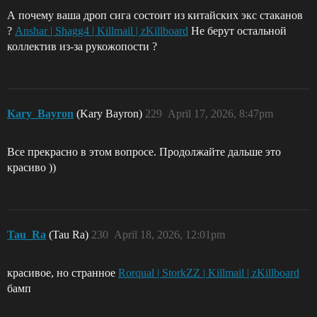
А почему ваша дроп сига состоит из китайских экс стаканов
?
Anshar | Shagg4 | Killmail | zKillboard
Не берут остальной
коллектив из-за рукожопости ?
Kary_Bayron
(Kary Bayron)
229
April 17, 2026, 8:47pm
Все прекрасно в этом вопросе. Продолжайте дальше это
красиво ))
Tau_Ra
(Tau Ra)
230
April 18, 2026, 12:01pm
красивое, но странное
Rorqual | StorkZZ | Killmail | zKillboard
бамп