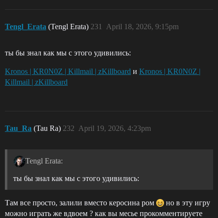
Tengl_Erata
(Tengl Erata)
231
April 18, 2026, 9:15pm
ты бы знал как мы с этого удивились:
Kronos | KR0N0Z | Killmail | zKillboard
и
Kronos | KR0N0Z |
Killmail | zKillboard
Tau_Ra
(Tau Ra)
232
April 19, 2026, 4:23pm
Tengl Erata:
ты бы знал как мы с этого удивились:
Там все просто, залили вместо керосина ром
но в эту игру
можно играть же вдвоем ? как вы месье прокомментируете