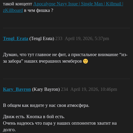
такой концепт
Apocalypse Navy Issue | Single Man | Killmail |
zKillboard
в чем фишка ?
Tengl_Erata
(Tengl Erata)
233
April 19, 2026, 5:37pm
Думаю, что тут главное не фит, а пристальное внимание “из-
за забора” наших вчерашних мемберов
Kary_Bayron
(Kary Bayron)
234
April 19, 2026, 10:46pm
В общем как видите у нас своя атмосфера.
Движ есть. Кнопка в бой есть.
Очень надеюсь что пара у наших оппонентов хватит на
долго.