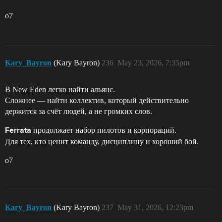
o7
Kary_Bayron
(Kary Bayron)
236
May 23, 2026, 7:35pm
В New Eden легко найти альянс.
Сложнее — найти коллектив, который действительно
держится за счёт людей, а не громких слов.
продолжает набор пилотов и корпораций.
Ferrata
Для тех, кто ценит команду, дисциплину и хороший бой.
o7
Kary_Bayron
(Kary Bayron)
237
May 31, 2026, 12:23pm