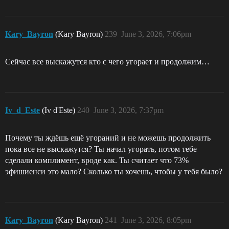
Kary_Bayron
(Kary Bayron)
239
June 3, 2026, 7:06pm
Сейчас все выскажутся кто с чего угорает и продолжим…
Iv_d_Este
(Iv d'Este)
240
June 3, 2026, 7:37pm
Почему ты ждёшь ещё угораний и не можешь продолжить
пока все не выскажутся? Ты начал угорать, потом тебе
сделали комплимент, вроде как. Ты считает что 73%
эфишиенси это мало? Сколько ты хочешь, чтобы у тебя было?
Kary_Bayron
(Kary Bayron)
241
June 3, 2026, 8:05pm