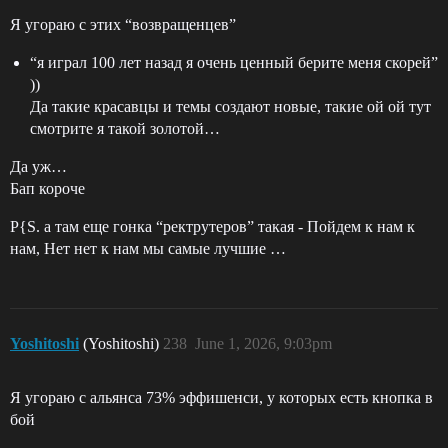
Я угораю с этих “возвращенцев”
“я играл 100 лет назад я очень ценный берите меня скорей”
))
Да такие красавцы и темы создают новые, такие ой ой тут
смотрите я такой золотой…
Да уж…
Бап короче
P{S. а там еще гонка “ректрутеров” такая - Пойдем к нам к
нам, Нет нет к нам мы самые лучшие …
Yoshitoshi
(Yoshitoshi)
238
June 1, 2026, 9:03pm
Я угораю с альянса 73% эффишенси, у которых есть кнопка в
бой