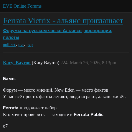
EVE Online Forums
Ferrata Victrix - альянс приглашает
Форумы на русском языке
Альянсы, корпорации,
пилоты
,
,
null-sec
pve
pvp
Kary_Bayron
(Kary Bayron)
224
March 26, 2026, 8:13pm
Бамп.
Форум — место мнений, New Eden — место фактов.
У нас всё просто: флоты летают, люди играют, альянс живёт.
продолжает набор.
Ferrata
Кто хочет проверить — заходите в
.
Ferrata Public
o7