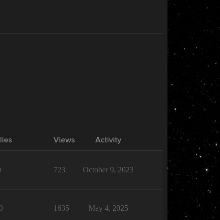
lies
Views
Activity
0
723
October 9, 2023
0
1635
May 4, 2025