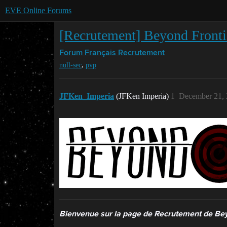
EVE Online Forums
[Recrutement] Beyond Fronti
Forum Français
Recrutement
,
null-sec
pvp
JFKen_Imperia
(JFKen Imperia)
1
December 21, 
Bienvenue sur la page de Recrutement de Bey