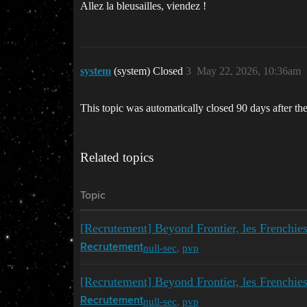
Allez la bleusailles, viendez !
system
(system) Closed
3
May 22, 2026, 10:36am
This topic was automatically closed 90 days after the
Related topics
Topic
[Recrutement] Beyond Frontier, les Frenchie
null-sec
,
pvp
Recrutement
[Recrutement] Beyond Frontier, les Frenchies
null-sec
,
pvp
Recrutement