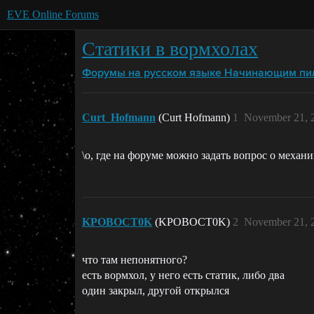
EVE Online Forums
Статики в вормхолах
Форумы на русском языке
Начинающим пи
Curt_Hofmann
(Curt Hofmann)
1
November 21, 
\о, где на форуме можно задать вопрос о механ
KPOBOCT0K
(KPOBOCT0K)
2
November 21, 
что там непонятного?
есть вормхол, у него есть статик, либо два
один закрыл, другой открылся