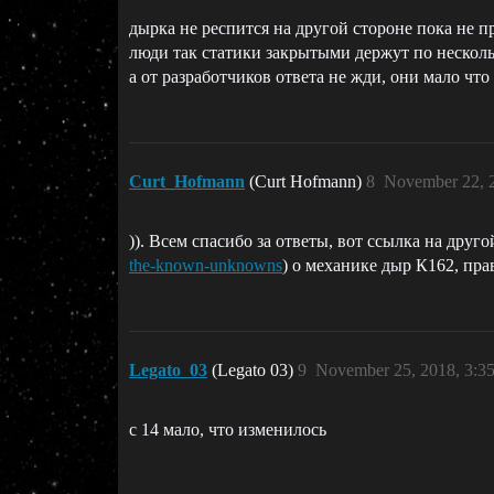
дырка не респится на другой стороне пока не 
люди так статики закрытыми держут по нескол
а от разработчиков ответа не жди, они мало что
Curt_Hofmann
(Curt Hofmann)
8
November 22, 
)). Всем спасибо за ответы, вот ссылка на друго
the-known-unknowns
) о механике дыр К162, прав
Legato_03
(Legato 03)
9
November 25, 2018, 3:3
с 14 мало, что изменилось