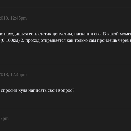
2018, 12:45pm
с находишься есть статик допустим, насканил его. В какой моме
(0-100км) 2. проход открывается как только сам пройдешь через 
2018, 12:45pm
 спросил куда написать свой вопрос?
57pm