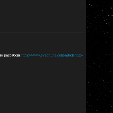
ью разрабов(
https://www.eveonline.com/article/into-