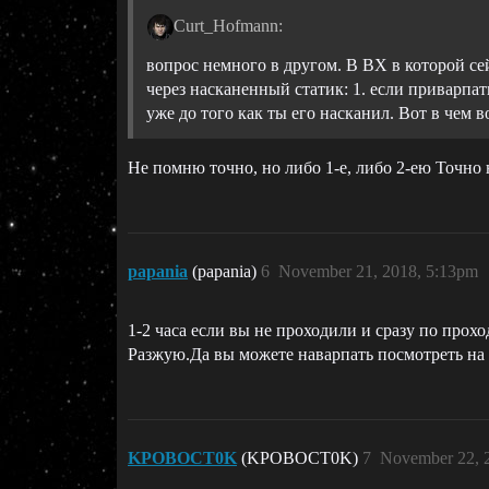
Curt_Hofmann:
вопрос немного в другом. В ВХ в которой се
через насканенный статик: 1. если приварпат
уже до того как ты его насканил. Вот в чем в
Не помню точно, но либо 1-е, либо 2-ею Точно н
papania
(papania)
6
November 21, 2018, 5:13pm
1-2 часа если вы не проходили и сразу по прох
Разжую.Да вы можете наварпать посмотреть на д
KPOBOCT0K
(KPOBOCT0K)
7
November 22, 