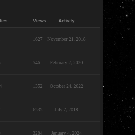
lies
Views
Activity
1
1627
November 21, 2018
6
546
February 2, 2020
4
1352
October 24, 2022
7
6535
July 7, 2018
9
3284
January 4, 2024