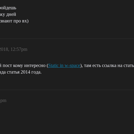
пройдешь
ьку дней
 знают про вх)
2018, 12:57pm
й пост кому интересно (
Static in w-space
), там есть ссылка на стат
да статья 2014 года.
5pm