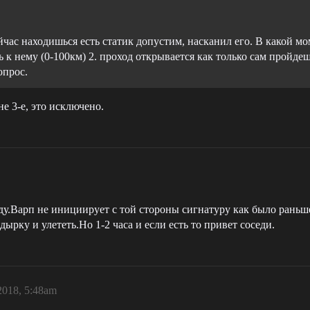
йчас находишься есть статик допустим, насканил его. В какой м
ь к нему (0-100км) 2. проход открывается как только сам пройдеш
опрос.
е 3-е, это исключено.
оду.Варп не инициирует с той стороны сигнатуру как было раньше
ырку и улететь.Но 1-2 часа и если есть то привет соседи.
2018, 5:48am