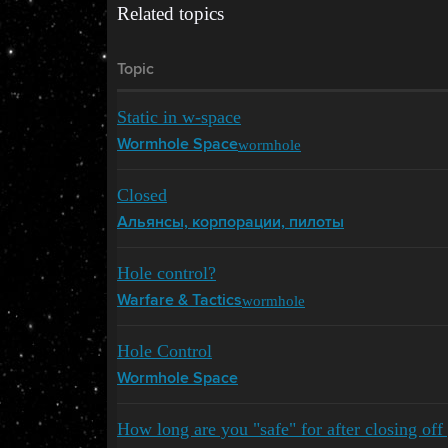
Related topics
Topic
Static in w-space
wormhole
Wormhole Space
Closed
Альянсы, корпорации, пилоты
Hole control?
wormhole
Warfare & Tactics
Hole Control
Wormhole Space
How long are you "safe" for after closing off