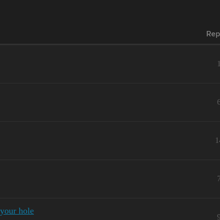
Rep
1
 your hole