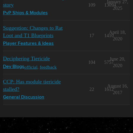
January 27,
story
109
13094
2025
PvP Ships & Modules
Suggestion: Changes to Rat
April 18,
Loot and T1 Blueprints
17
1410
2020
Player Features & Ideas
Deciphering Tiericide
June 20,
104
5757
2020
official
,
feedback
Dev Blogs
CCP: Has module tiericide
August 16,
stalled?
22
1612
2017
General Discussion