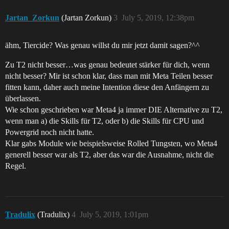
Jartan_Zorkun
(Jartan Zorkun)
3
July 5, 2019, 12:38pm
ähm, Tiercide? Was genau willst du mir jetzt damit sagen?^^
Zu T2 nicht besser…was genau bedeutet stärker für dich, wenn
nicht besser? Mir ist schon klar, dass man mit Meta Teilen besser
fitten kann, daher auch meine Intention diese den Anfängern zu
überlassen.
Wie schon geschrieben war Meta4 ja immer DIE Alternative zu T2,
wenn man a) die Skills für T2, oder b) die Skills für CPU und
Powergrid noch nicht hatte.
Klar gabs Module wie beispielsweise Rolled Tungsten, wo Meta4
generell besser war als T2, aber das war die Ausnahme, nicht die
Regel.
Tradulix
(Tradulix)
4
July 5, 2019, 1:01pm