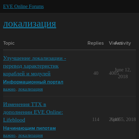
EVE Online Forums
локализация
Topic
Replies
Views
Activity
Улучшение локализации -
перевод характеристик
June 12,
кораблей и модулей
40
4005
2018
Информационный портал
важно
,
локализация
Изменения ТТХ в
дополнении EVE Online:
Lifeblood
114
26405
April 5, 2018
Начинающим пилотам
важно
,
локализация