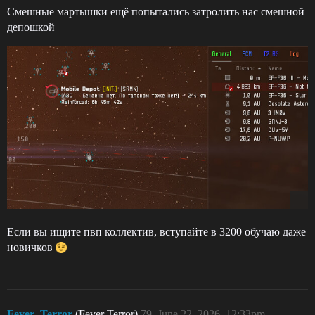
Смешные мартышки ещё попытались затролить нас смешной
депошкой
Если вы ищите пвп коллектив, вступайте в 3200 обучаю даже
новичков
Fever_Terror
(Fever Terror)
79
June 22, 2026, 12:33pm