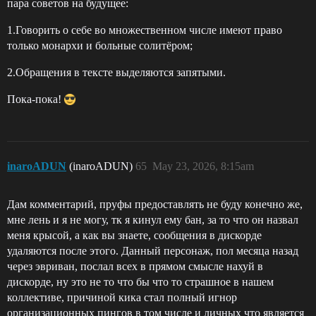
пара советов на будущее:
1.Говорить о себе во множественном числе имеют право
только монархи и больные солитёром;
2.Обращения в тексте выделяются запятыми.
Пока-пока!
inaroADUN
(inaroADUN)
65
May 23, 2026, 8:15am
Дам комментарий, пруфы предоставлять не буду конечно же,
мне лень и я не могу, тк я кинул ему бан, за то что он назвал
меня крысой, а как вы знаете, сообщения в дискорде
удаляются после этого. Данный персонаж, пол месяца назад
через эвриван, послал всех в прямом смысле нахуй в
дискорде, ну это не то что бы что то страшное в нашем
коллективе, причиной кика стал полный игнор
организационных пингов в том числе и личных что является