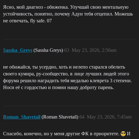
Ясно, мой диагноз - обиженка. Улучшай свою ментальную
устойчивость, понятно, почему Адун тебя отцепил. Можешь
не отвечать, fly safe. 07
Sassha_Greys
(Sassha Greys)
63
May 23, 2026, 2:50am
не обижайся, ты усердно, хоть и нелепо старался обелить
своего кумира, ру-сообщество, в лице лучших людей этого
форума решило наградить тебя медалью клеврета 3 степени.
Носи её с гордостью и помни нашу доброту парень.
Roman_Shavetail
(Roman Shavetail)
64
May 23, 2026, 7:45am
Спасибо, конечно, но у меня другие ФК в приоритете.
И