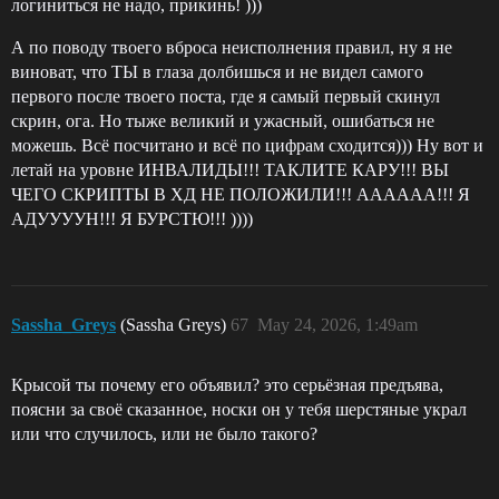
логиниться не надо, прикинь! )))
А по поводу твоего вброса неисполнения правил, ну я не
виноват, что ТЫ в глаза долбишься и не видел самого
первого после твоего поста, где я самый первый скинул
скрин, ога. Но тыже великий и ужасный, ошибаться не
можешь. Всё посчитано и всё по цифрам сходится))) Ну вот и
летай на уровне ИНВАЛИДЫ!!! ТАКЛИТЕ КАРУ!!! ВЫ
ЧЕГО СКРИПТЫ В ХД НЕ ПОЛОЖИЛИ!!! АААААА!!! Я
АДУУУУН!!! Я БУРСТЮ!!! ))))
Sassha_Greys
(Sassha Greys)
67
May 24, 2026, 1:49am
Крысой ты почему его объявил? это серьёзная предъява,
поясни за своё сказанное, носки он у тебя шерстяные украл
или что случилось, или не было такого?