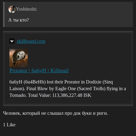
Yoshitoshi:
А ты кто?
zkillboard.com
Prorator | 6a6yH | Killmail
6a6yH (6u4BeHb) lost their Prorator in Dodixie (Sinq
Laison). Final Blow by EagIe One (Sacred Trolls) flying in a
Tornado. Total Value: 113,386,227.48 ISK
Человек, который не слышал про док буки и риги.
1 Like