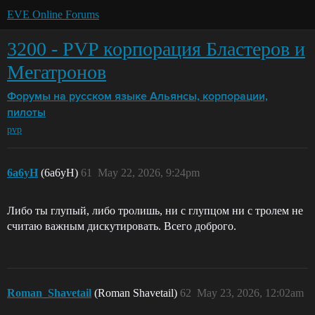
EVE Online Forums
3200 - PVP корпорация Бластеров и
Мегатронов
Форумы на русском языке
Альянсы, корпорации,
пилоты
pvp
6a6yH
(6a6yH)
61
May 22, 2026, 9:24pm
Либо ты глупый, либо тролишь, ни с глупцом ни с тролем не
считаю важным дискутировать. Всего доброго.
Roman_Shavetail
(Roman Shavetail)
62
May 23, 2026, 12:02am