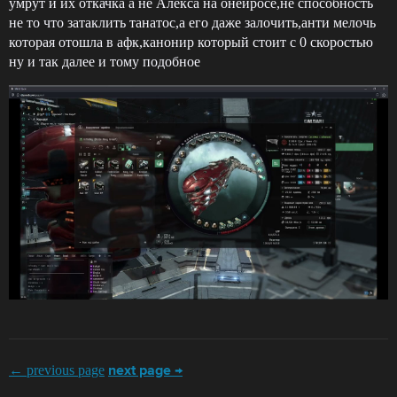
умрут и их откачка а не Алекса на онейросе,не способность
не то что затаклить танатос,а его даже залочить,анти мелочь
которая отошла в афк,канонир который стоит с 0 скоростью
ну и так далее и тому подобное
← previous page
next page →