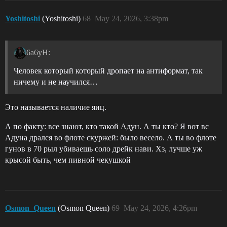
Yoshitoshi
(Yoshitoshi)
68
May 24, 2026, 3:38pm
6a6yH:
Человек который который дропает на антиформат, так
ничему и не научился…
Это называется наличие яиц.
А по факту: все знают, кто такой Адун. А ты кто? Я вот вс
Адуна дрался во флоте скуржей: было весело. А ты во флоте
гунов в 70 рыл убиваешь соло дрейк нави. Хз, лучше уж
крысой быть, чем пивной чекушкой
Osmon_Queen
(Osmon Queen)
69
May 24, 2026, 4:26pm