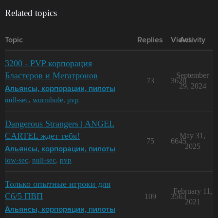
Related topics
Topic
Replies
Views
Activity
3200 - PVP корпорация
Бластеров и Мегатронов
September
73
3620
29, 2024
Альянсы, корпорации, пилоты
null-sec
,
wormhole
,
pvp
Dangerous Strangers | ANGEL
CARTEL ждет тебя!
May 31,
75
6645
2025
Альянсы, корпорации, пилоты
low-sec
,
null-sec
,
pvp
Только опытные игроки для
February 11,
С6/5 ПВП
109
3563
2021
Альянсы, корпорации, пилоты