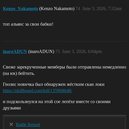
Kenzo_Nakamoto
(Kenzo Nakamoto)
74
June 3, 2026, 7:32am
топ альянс за свои бабки!
inaroADUN
(inaroADUN)
75
June 3, 2026, 6:04pm
Свеже зарекрученные мемберы были отправлены немедленно
(на юх) бейтить.
Гнозис новичка был обнаружен жёстким скан локи
https://zkillboard.com/kill/135968648/
и подскользнулся на этой сое лепёхе вместе со своими
друзьями
Battle Report