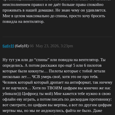
неисполнением правил и не даёт больше права спокойно
проживать в нашей домашке. Не знаю чему он удивляется.
Мне в целом максимально до спины, просто хочу бросить
повидла на вентилятор.
6a6yH
(6a6yH)
66
May 23, 2026, 3:23pm
Ну тут уж или до “спины” или повидла на вентелятор. Ты
определись. А потом расскажи про ещё 5 или 6 пилотов
которые были кикнуты… Пилоты которые с тобой летали
несколько лет… ЧСВ умерь своё, хотя это не про тебя.
Человек который который дропает на антиформат, так ничему
и не научился… Хотя по ТВОИМ цифрам вы конечно же нас
убивали))) Цифроед ты мой) Мне кажется тебе нужно в свою
офлайн еву играть, а потом писать по дискордам противнику:
вот смотрите, по цифрам вы мертвы, а вот по другим цифрам
мертвы мы, но мы не андокнулись, файта не было. Даже