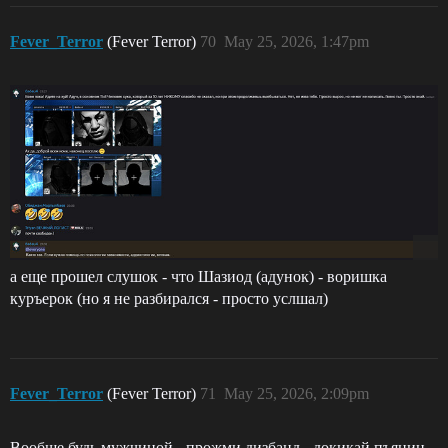
Fever_Terror
(Fever Terror)
70
May 25, 2026, 1:47pm
а еще прошел слушок - что Шазиод (адунок) - воришка
куръерок (но я не разбирался - просто услшал)
Fever_Terror
(Fever Terror)
71
May 25, 2026, 2:09pm
Вообще будь мужчиной - прожми дизбанд - докикай пъяниц -