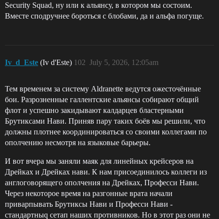
Security Squad, ну или к альянсу, в котором мы состоим.
Вместе сподручнее бороться с блобами, да и альфа погуще.
Iv_d_Este
(Iv d'Este)
102
July 5, 2026, 12:05am
Тем временем за систему Aldranette ведутся ожесточённые
бои. Разрозненные галлентские альянсы собирают общий
флот и успешно закидывают калдарцев бластерными
Брутиксами Нави. Приняв пару таких боёв мы решили, что
должны плотнее координироваться со своими коллегами по
ополчению несмотря на языковые барьеры.
И вот вчера мы заняли маяк для линейных крейсеров на
Дрейках и Дрейках нави. К нам присоединилось коллеги из
англоговорящего ополчения на Дрейках, Професси Нави.
Через некоторое время на разгонные врата начали
приварпывать Брутиксы Нави и Професси Нави -
стандартныq сетап наших противников. Но в этот раз они не