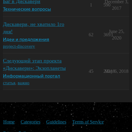
Баг в Дискавери
December 3,
1
590
2017
Технические вопросы
Дискавери, не хватило 1го
дня!
June 25,
62
3693
2020
Идеи и предложения
project-discovery
Следующий этап проекта
«Дискавери»: Экзопланеты
45
23318
May 6, 2018
Информационный портал
статья
,
важно
Home
Categories
Guidelines
Terms of Service