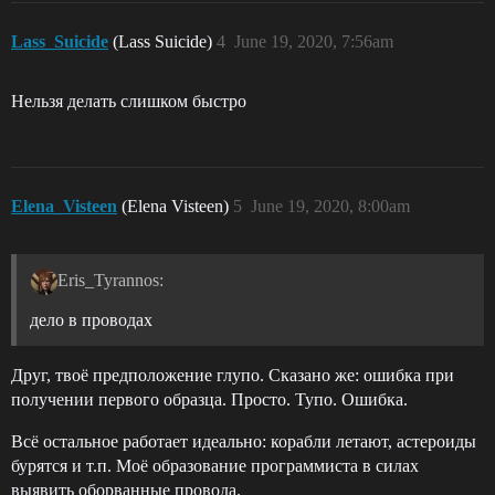
Lass_Suicide
(Lass Suicide)
4
June 19, 2020, 7:56am
Нельзя делать слишком быстро
Elena_Visteen
(Elena Visteen)
5
June 19, 2020, 8:00am
Eris_Tyrannos:
дело в проводах
Друг, твоё предположение глупо. Сказано же: ошибка при
получении первого образца. Просто. Тупо. Ошибка.
Всё остальное работает идеально: корабли летают, астероиды
бурятся и т.п. Моё образование программиста в силах
выявить оборванные провода.