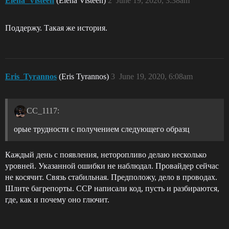
Elena_Visteen
(Elena Visteen)
2
June 19, 2020, 3:38am
Поддержу. Такая же история.
Eris_Tyrannos
(Eris Tyrannos)
3
June 19, 2020, 6:08am
CC_1117:
орые трудности с получением следующего образц
Каждый день с появления, неторопливо делаю несколько
уровней. Указанной ошибки не наблюдал. Провайдер сейчас
не косячит. Связь стабильная. Предположу, дело в проводах.
Шлите багрепорты. ССР написали код, пусть и разбираются,
где, как и почему оно глючит.