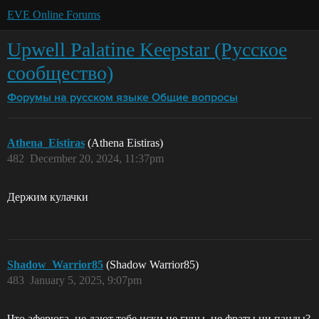
EVE Online Forums
Upwell Palatine Keepstar (Русское
сообщество)
Форумы на русском языке
Общие вопросы
Athena_Eistiras
(Athena Eistiras)
482
December 20, 2024, 11:37pm
Держим кулачки
Shadow_Warrior85
(Shadow Warrior85)
483
January 5, 2025, 9:07pm
Что аферюга, не дают тебе иски не гуны, не фраты ни панды?