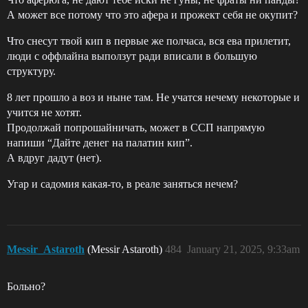
А может все потому что это афера и прожект себя не окупит?
Что снесут твой кип в первые же полчаса, вся ева прилетит,
люди с оффлайна выползут ради вписали в большую
структуру.
8 лет прошло а воз и ныне там. Не учатся нечему некоторые и
учится не хотят.
Продолжай попрошайничать, может в ССП напрямую
напиши “Дайте денег на палатин кип”.
А вдруг дадут (нет).
Угар и садомия какая-то, в реале заняться нечем?
Messir_Astaroth
(Messir Astaroth)
484
January 21, 2025, 9:33am
Больно?