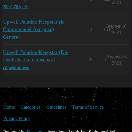
2021
자유 게시판
Upwell Palatine Keepstar (la
October 16,
Communauté française)
3
1512
2021
Général
Upwell Palatine Keepstar (Die
August 23,
Deutsche Gemeinschaft)
6
811
2021
Allgemeines
Home
Categories
Guidelines
Terms of Service
Privacy Policy
Powered by
Discourse
, best viewed with JavaScript enabled