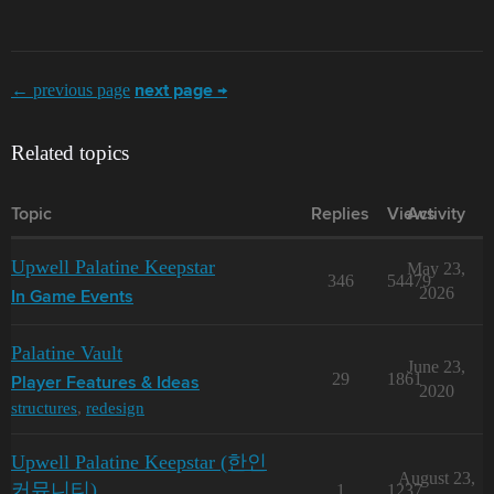
← previous page
next page →
Related topics
Topic
Replies
Views
Activity
Upwell Palatine Keepstar
May 23,
346
54479
2026
In Game Events
Palatine Vault
June 23,
29
1861
Player Features & Ideas
2020
structures
,
redesign
Upwell Palatine Keepstar (한인
August 23,
커뮤니티)
1
1237