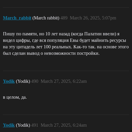
March_rabbit
(March rabbit)
489
March 26, 2025, 5:07pm
Пишу по памяти, но 10 лет назад (когда Палатин ввели) я
видел цифры, где вся популяция Евы будет майнить ресурсы
на эту цитадель лет 100 реальных. Как-то так. на основе этого
был сделан вывод о невозможности постройки.
Yodik
(Yodik)
490
March 27, 2025, 6:22am
в целом, да.
Yodik
(Yodik)
491
March 27, 2025, 6:24am