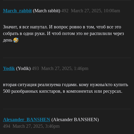
March_rabbit
(March rabbit)
492
March 27, 2025, 10:00am
Значит, я все напутал. И вопрос ровно в том, чтоб все это
собрать в одни руки. И чтоб потом это не распилили через
день
Yodik
(Yodik)
493
March 27, 2025, 1:46pm
вторая ситуация реализуема годами. кому нужны/кто купить
500 разобранных кипстаров, в компонентах или ресурсах.
Alexander_BANSHEN
(Alexander BANSHEN)
494
March 27, 2025, 3:46pm