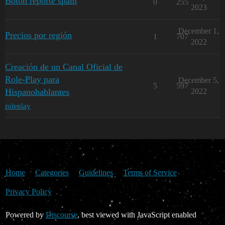
Boton reporte spam
0
255
2023
December 1,
Precios por región
1
707
2022
Creación de un Canal Oficial de
Role-Play para
December 5,
5
597
Hispanohablantes
2022
roleplay
Home
Categories
Guidelines
Terms of Service
Privacy Policy
Powered by
Discourse
, best viewed with JavaScript enabled