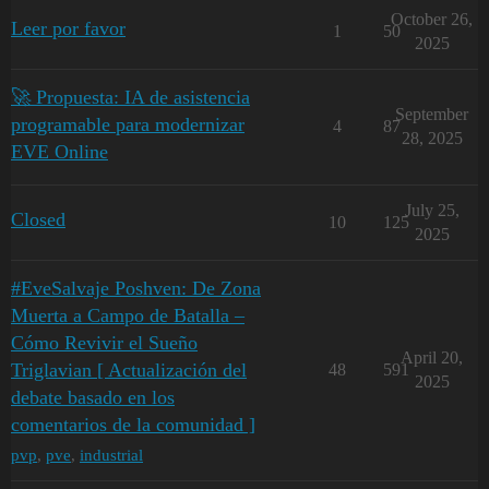
October 26,
Leer por favor
1
50
2025
🚀 Propuesta: IA de asistencia
September
programable para modernizar
4
87
28, 2025
EVE Online
July 25,
Closed
10
125
2025
#EveSalvaje Poshven: De Zona
Muerta a Campo de Batalla –
Cómo Revivir el Sueño
April 20,
Triglavian [ Actualización del
48
591
2025
debate basado en los
comentarios de la comunidad ]
pvp
,
pve
,
industrial