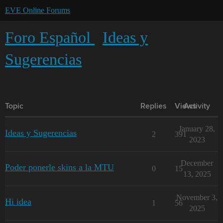
EVE Online Forums
Foro Español
Ideas y
Sugerencias
Topic
Replies
Views
Activity
January 28,
Ideas y Sugerencias
2
391
2023
December
Poder ponerle skins a la MTU
0
15
13, 2025
November 3,
Hi idea
1
56
2025