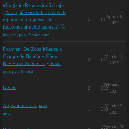
#LogisticaReparacionSalvaje
¿Para qué existen las naves de
April 20,
reparación en guerra de
0
61
2025
facciones si nadie las usa? 🤔
low-sec
,
pvp
,
faction-war
Poshven: De Zona Muerta a
Campo de Batalla – Cómo
March 25,
2
86
Revivir el Sueño Triglavian
2025
pvp
,
pve
,
industrial
February 1,
Delete
2
302
2024
Anywhere en España
March 12,
1
368
2023
new
February 28,