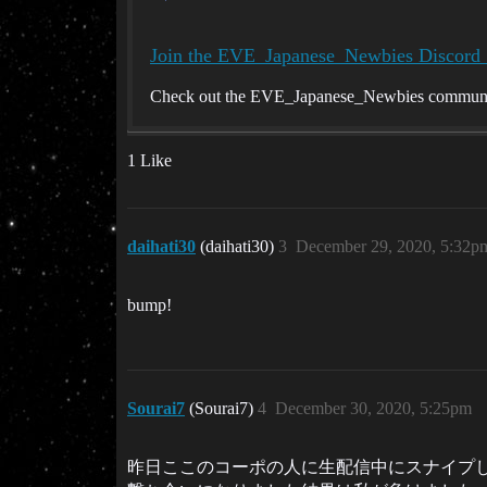
Join the EVE_Japanese_Newbies Discord 
Check out the EVE_Japanese_Newbies community 
1 Like
daihati30
(daihati30)
3
December 29, 2020, 5:32p
bump!
Sourai7
(Sourai7)
4
December 30, 2020, 5:25pm
昨日ここのコーポの人に生配信中にスナイプし