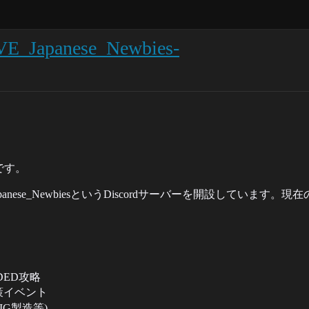
_Japanese_Newbies-
0です。
panese_NewbiesというDiscordサーバーを開設していま
ED攻略
策イベント
IG製造等)