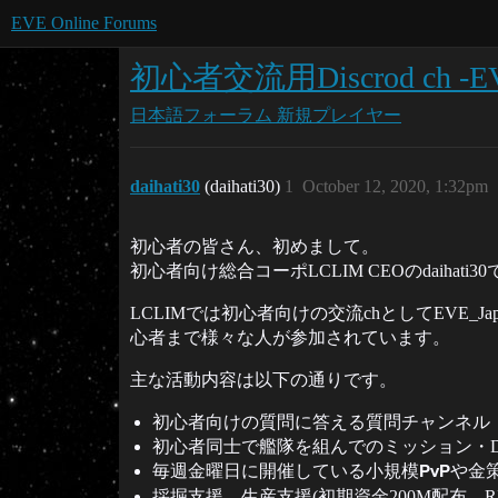
EVE Online Forums
初心者交流用Discrod ch -EVE
日本語フォーラム
新規プレイヤー
daihati30
(daihati30)
1
October 12, 2020, 1:32pm
初心者の皆さん、初めまして。
初心者向け総合コーポLCLIM CEOのdaihati3
LCLIMでは初心者向けの交流chとしてEVE_Ja
心者まで様々な人が参加されています。
主な活動内容は以下の通りです。
初心者向けの質問に答える質問チャンネル
初心者同士で艦隊を組んでのミッション・D
毎週金曜日に開催している
小規模PvPや金
採掘支援、生産支援(初期資金200M配布、R