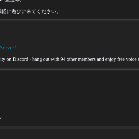
気軽に遊びに来てください。
Server!
on Discord - hang out with 94 other members and enjoy free voice an
ぞ！