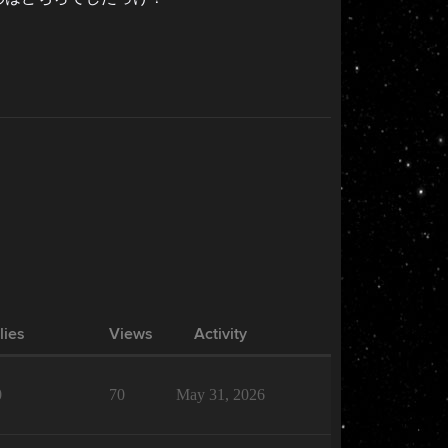
lies
Views
Activity
0
70
May 31, 2026