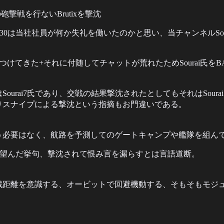
らの砲撃戦を行ないBrutixを撃沈
ti30は当社社員が何か失礼を働いたのかと思い、当チャンネルSo
ぶつけてきた+それに付随してチャットが荒れたためSourai氏を
urai7氏であり、交戦の結果撃沈されたとしてもそれはSour
りスナイプによる撃沈という指摘もお門違いである。
戦う必要はなく、航路を予測してのゲートキャンプや艦隊を組ん
に望んだ挙句、撃沈されて恨み言を漏らすとは言語道断。
戦距離を意識する、オービットで回避機動する、そもそもモジ