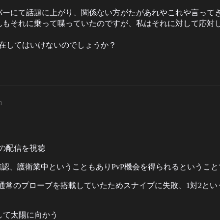
。
バーにて話題に上がり、関係ない方がたがあれやこれや言って
んもそれに乗って喋っていたのですが、私はそれに対して応対
。
存在してはいけないのでしょうか？
m
7氏の配信を視聴
ていることを確認、護衛業中ということもありPvP機会を得られるという
ingerに通常のプローブを搭載していたためスナイプに失敗、1対
意して太陽に向かう