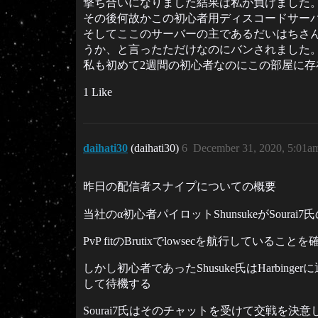
撃ち合いになりました結果は私が負けました
その後何故かこの初心者用ディスコードサー
そしてここのサーバーの主であるだいはちさ
うか、と言ったただけなのにバンされました
私も初めて2週間の初心者なのにこの部屋に
1 Like
daihati30
(daihati30)
6
December 31, 2020, 5:01a
昨日の配信者スナイプについての概要
当社のα初心者パイロットShunsukeがSourai
PvP fitのBrutixでlowsecを航行し
しかし初心者であったShusuke氏はHarb
して待機する
Sourai7氏はそのチャットを受けて交戦を決