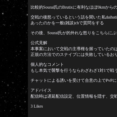
比較的Sourai氏のBrutixに有利なほぼ0kmか
交戦の後怒っているという話を聞いた私daiha
あったのかを一般(雑談)chで質問をする
その後、Sourai氏が的外れな怒りをこちらに
公式見解
本事案において交戦の主導権を握っていたのはSo
正規の方法でのスナイプには失敗しているお
個人的なコメント
もし本気で襲撃を行うならわざわざ1対1で
チャットによる誘いを受けて合意の上でPvP
アドバイス
配信時は遅延配信設定、位置情報を隠す、交
3 Likes