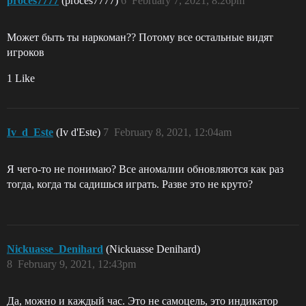
proces7777
(proces7777)
6
February 7, 2021, 8:26pm
Может быть ты наркоман?? Потому все остальные видят
игроков
1 Like
Iv_d_Este
(Iv d'Este)
7
February 8, 2021, 12:04am
Я чего-то не понимаю? Все аномалии обновляются как раз
тогда, когда ты садишься играть. Разве это не круто?
Nickuasse_Denihard
(Nickuasse Denihard)
8
February 9, 2021, 12:43pm
Да, можно и каждый час. Это не самоцель, это индикатор