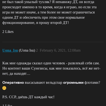
не был такой унылый тухляк? Я ненавижу ДТ, он всегда
происходит именно в то время, когда я играю, но если эта
игра не может иначе, а тем более не может ограничиться
одним ДТ и обеспечить при этом свое нормальное
функционирование, я прошу второй ДТ!
2 Likes
Uona_Isu
(Uona Isu)
2
February 6, 2021, 12:08am
Как мне однажды сказал один человек - развлекай себя сам.
Но контент ваши Сунезисы, как мне показалось, всё же нет-
нет, да находят…
высасывают вельдспар
флотами?
Оперативно
огромными
P.S. CCP, даёшь ДТ каждый час!
1 Like