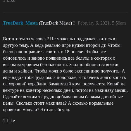
TrueDark_Masta
(TrueDark Masta)
3
February 6, 2021, 5:50am
Вот что ты за человек? Не можешь поддержать катись в
другую тему. А ведь реально игре нужен второй дт. Чтобы
было равноправие часов так в 18 по еве. Чтобы все
обновилось и заново появились все бельты в секторах с
высоким уровнем безопасности. Заодно обновятся всякие
дены и хайвеи. Чтобы можно было экспедицию получить. А
еще надо чтобы руда была подороже, а то очень долго копать
на хороший кораблик. Замкнутый круг получается. Копай на
вентуре на коветор несколько дней, потом на макинаву месяц.
Сделайте всяким т2 рудно добывающим баржам достойные
цены. Сколько стоит макинава? А сколько нормальные
оровские модули? Это же абсурд.
1 Like