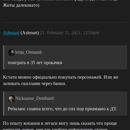
Житы далековато)
Aslenari
(Aslenari)
21
February 11, 2021, 12:54pm
lenja_Ormand:
поиграть в 35 лет прокачки
Кстати можно официально покупать персонажей. Или же
заливать скиллами через банки.
Nickuasse_Denihard:
Ребаланс спавна всего, что до сих пор привязано к ДТ.
По опыту копания в легаси могу лишь сказать что проще
написать новое, чем так глубоко рефакторить старое.