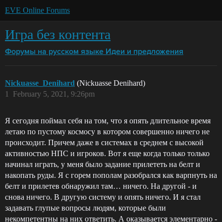
EVE Online Forums
Игра без контента
Форумы на русском языке
Идеи и предложения
Nickuasse_Denihard
(Nickuasse Denihard)
1
February 5, 2021, 9:26pm
Я сегодня поймал себя на том, что я опять длительное время
летаю по пустому космосу в котором совершенно ничего не
происходит. Причем даже в системах в среднем с высокой
активностью НПС и игроков. Вот я еще когда только только
начинал играть, у меня было задание прилететь на белт и
накопать руды. Я с горем пополам разобрался как варпнуть на
белт и прилетев обнаружил там… ничего. На другой - и
снова ничего. В другую систему и опять ничего. И я стал
задавать глупые вопросы людям, которые были
некомпетентны на них ответить. А оказывается элементарно -