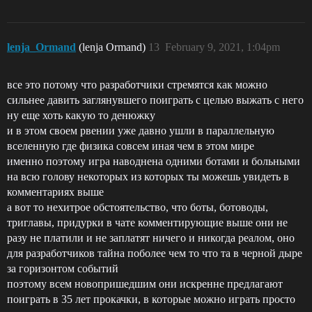
lenja_Ormand
(lenja Ormand)
13
February 9, 2021, 1:04pm
все это потому что разработчики стремятся как можно
сильнее давить заглянувшего поиграть с целью выжать с него
ну еще хоть какую то денюжку
и в этом своем рвении уже давно ушли в параллельную
вселенную где физика совсем иная чем в этом мире
именно поэтому игра наводнена одними ботами и больными
на всю голову некоторых из которых ты можешь увидеть в
комментариях выше
а вот то нехитрое обстоятельство, что боты, ботоводы,
триглавы, придурки в чате комментирующие выше они не
разу не платили и не заплатят ничего и никогда реалом, оно
для разработчиков тайна поболее чем то что та в черной дыре
за горизонтом событий
поэтому всем новопришедшим они искренне предлагают
поиграть в 35 лет прокачки, в которые можно играть просто