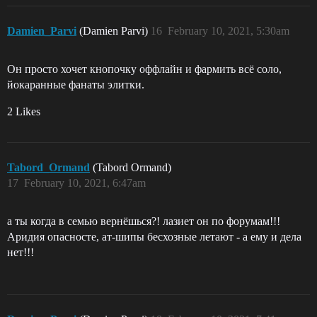
Damien_Parvi
(Damien Parvi)
16
February 10, 2021, 5:30am
Он просто хочет кнопочку оффлайн и фармить всё соло,
йокаранные фанаты элитки.
2 Likes
Tabord_Ormand
(Tabord Ormand)
17
February 10, 2021, 6:47am
а ты когда в семью вернёшься?! лазиет он по форумам!!!
Аридия опасносте, ат-шипы бесхозные летают - а ему и дела
нет!!!