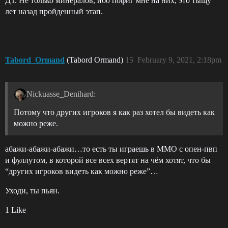
ДТ. Не только минералов, ибо пофиг мне на них, это тыщу
лет назад пройденный этап.
Tabord_Ormand
(Tabord Ormand)
15
February 9, 2021, 2:18pm
Nickuasse_Denihard:
Потому что других игроков я как раз хотел бы видеть как
можно реже.
абажи-абажи-абажи…то есть ты играешь в ММО с опен-пвп
и фуллутом, в которой все всех вертят на чём хотят, что бы
“других игроков видеть как можно реже”…
Уходи, ты пьян.
1 Like