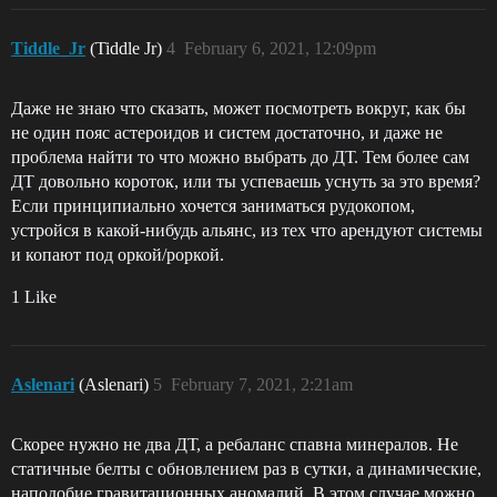
Tiddle_Jr
(Tiddle Jr)
4
February 6, 2021, 12:09pm
Даже не знаю что сказать, может посмотреть вокруг, как бы
не один пояс астероидов и систем достаточно, и даже не
проблема найти то что можно выбрать до ДТ. Тем более сам
ДТ довольно короток, или ты успеваешь уснуть за это время?
Если принципиально хочется заниматься рудокопом,
устройся в какой-нибудь альянс, из тех что арендуют системы
и копают под оркой/роркой.
1 Like
Aslenari
(Aslenari)
5
February 7, 2021, 2:21am
Скорее нужно не два ДТ, а ребаланс спавна минералов. Не
статичные белты с обновлением раз в сутки, а динамические,
наподобие гравитационных аномалий. В этом случае можно