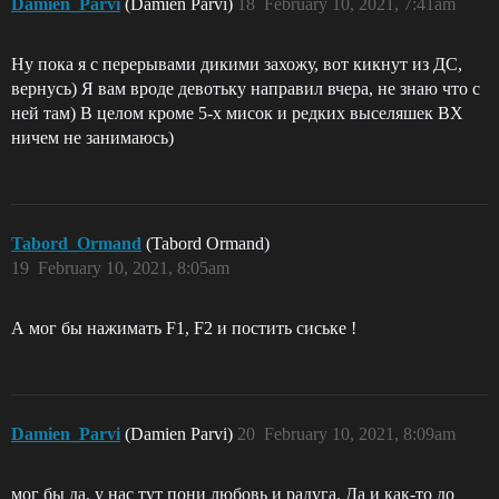
Damien_Parvi
(Damien Parvi)
18
February 10, 2021, 7:41am
Ну пока я с перерывами дикими захожу, вот кикнут из ДС,
вернусь) Я вам вроде девотьку направил вчера, не знаю что с
ней там) В целом кроме 5-х мисок и редких выселяшек ВХ
ничем не занимаюсь)
Tabord_Ormand
(Tabord Ormand)
19
February 10, 2021, 8:05am
А мог бы нажимать F1, F2 и постить сиське !
Damien_Parvi
(Damien Parvi)
20
February 10, 2021, 8:09am
мог бы да, у нас тут пони любовь и радуга. Да и как-то до