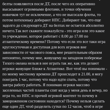
белты появляются после ДТ, после чего их оперативно
высасывают огромными флотами, и точки обучения
новичков тут не исключение, а что не высосали флоты, то
потом потихоньку добирают НПС. Добирают так, что еще
задолго до следующего ДТ на белтах не остается абсолютно
ничего.Так вот скажите пожалуйста - это игра или это какое
то учреждение, которое работает с 8.00 до 17.00 по
атлантическому времени? Потому что если это все таки игра
круглосуточная и доступная для всех игроков вне
зависимости от часового пояса, мне решительным образом
непонятно, почему мне, живущему на западном побережье
Тихого океана нельзя в нее играть так же, как это делают
игроки живущие ближе к Атлантике. Вот чтоб вы понимали -
по моему местному времени ДТ происходит в 21.00, я могу
поиграть 1 час, потому что надо идти спать, потому что
завтра работу работать. Я понимаю игроки массово
заселенных частей планеты спят когда у меня день и вечер, но
игра то, но НПС и прочий игровой контент то почему в
замороженном состоянии находится? Почему нельзя сделать
еще один ДТ, чтоб разделить сутки по 12 часов, чтоб в игре