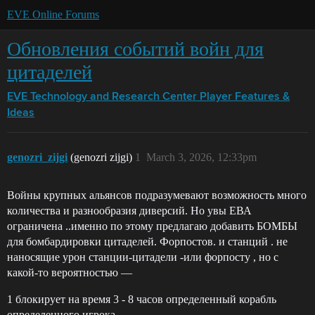
EVE Online Forums
Обновления событий войн для
цитаделей
EVE Technology and Research Center
Player Features &
Ideas
genozri_zijgi
(genozri zijgi)
1
March 3, 2026, 12:33pm
Войны крупных альянсов подразумевают возможность много
количества и разнообразия диверсий. Но увы ЕВА
ограничена ..именно по этому предлагаю добавить БОМБЫ
для бомбардировки цитаделей. Форпостов. и станций . не
наносящие урон станции-цитадели -или форпосту , но с
какой-то вероятностью —
1 блокирует на время 3 - 8 часов определенный корабль
определенного игрока