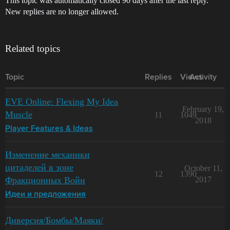
This topic was automatically closed 90 days after the last reply.
New replies are no longer allowed.
Related topics
Topic
Replies
Views
Activity
EVE Online: Flexing My Idea
February 19,
Muscle
11
1049
2018
Player Features & Ideas
Изменение механики
цитаделей в зоне
October 11,
12
1390
Фракционных Войн
2017
Идеи и предложения
Диверсия/Бомбы/Маяки/