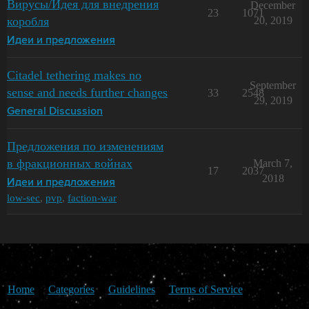
Вирусы/Идея для внедрения
December
23
1071
коробля
20, 2019
Идеи и предложения
Citadel tethering makes no
September
sense and needs further changes
33
2548
29, 2019
General Discussion
Предложения по изменениям
в фракционных войнах
March 7,
17
2037
2018
Идеи и предложения
low-sec
,
pvp
,
faction-war
Home
Categories
Guidelines
Terms of Service