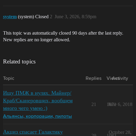
system
(system) Closed
2
June 3, 2026, 8:59pm
This topic was automatically closed 90 days after the last reply.
New replies are no longer allowed.
Related topics
Topic
Replies
Views
Activity
Ищу ПМЖ в нулях. Майнер/
Краб/Сканеровщих, вообщем
21
1871
June 6, 2018
много чего умею :)
Альянсы, корпорации, пилоты
Акциз спасает Галактику
October 28,
29
1083