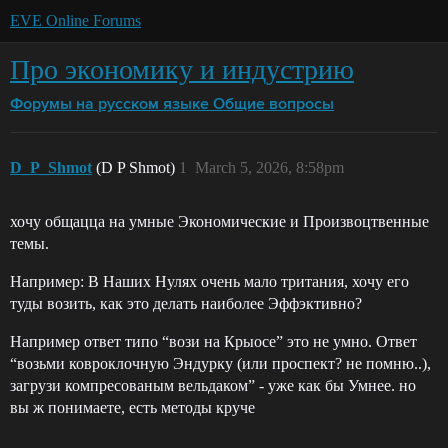
EVE Online Forums
Про экономику и индустрию
Форумы на русском языке
Общие вопросы
D_P_Shmot
(D P Shmot)
1
March 5, 2026, 8:58pm
хочу общацца на умные Экономические и Произвоцтвенные
темы.
Например: В Наших Нулях очень мало тритания, хочу его
туды возить, как это делать наиболее Эффэктивно?
Например ответ типо “вози на Крыосе” это не умно. Ответ
“возьми ковроклочную Эндурку (или проспект? не помню..),
загрузи компресованым вельдаком” - уже как бы Умнее. но
вы ж понимаете, есть методы круче