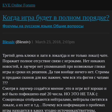
EVE Online Forums
Когда игра будет в полном порядке?
Форумы на русском языке
Общие вопросы
Blesniv
(Blesniv)
1
March 23, 2018, 2:03pm
Третий день клюки и лаги в локал(да и не только локал) чате.
Поражает полное отсуствие связи с игроками. Нет никаких
новостей, в лаучере нет упоминаний про возможные глюки
игры и сроки их решения. Да там вообще ничего нет. Стримы
и продажи скинов для вас важнее, чем вся эта фигня с чатами
???
Смотря в лаунчер создаётся мнение ,что в игре всё хорошо и
всё было пофикшено ешё 20 числа. НО ЭТО НЕ ТАК (:
Сокорповцы отображаются нейтралами, нейтралы светятся в
локале, а их нет и т.д. . Почему вся информация о пробемах
игры находится в каких угодно источниках(твиттеры,