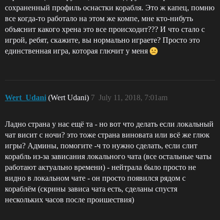
сохраненный профиль оснастки корабля. Это ж капец, помню
все когда-то работало на этом же компе, мне кто-нибуть
объяснит какого хрена это все происходит??? И что стало с
игрой, ребят, скажите, вы нормально играете? Просто это
единственная игра, которая глючит у меня
Wert_Udani
(Wert Udani)
7
July 11, 2018, 7:01am
Ладно страна у нас ещё та - но вот что делать если локальный
чат висит с ночи? это тоже страна виновата или всё же глюк
игры? Админы, помогите -ч то нужно сделать, если слит
корабль из-за зависания локального чата (все остальные чаты
работают актуально времени) - нейтрала было просто не
видно в локальном чате - он просто появился рядом с
кораблём (скрины зависа чата есть, сделаны спустя
нескольких часов после проишествия)