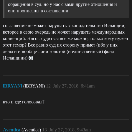
обращения в суд. но у нас с вами другие отношения и
они прописаны в соглашении.
соглашение не может нарушать законодательство Исландии,
которое в свою очередь не может нарушать международных
конвенций. Элсо - судиться все же можно, только кому нужен
этот гемор? Все равно суд их сторону примет (ибо у них
деньги и вообще - они золотой (и единственный) фонд
Исланднии)
lBRYANl
(lBRYANl)
12
July 27, 2018, 6:41am
кто и где голосовал?
Aventica
(Aventica)
13
July 27, 2018, 9:43am