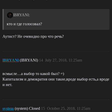
lBRYANl:
кто и где голосовал?
Аутист? Не очевидно про что речь?
lBRYANl
(lBRYANl)
14
July 27, 2018, 11:25am
всмысле…а выбор то какой был? =)
Капитализм и демократия они такие,вроде выбор есть,а вроде
и нет.
system
(system) Closed
15
October 25, 2018, 11:25am