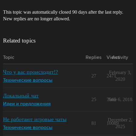
This topic was automatically closed 90 days after the last reply.
New replies are no longer allowed.
Related topics
Topic
Replies
Views
Activity
Что у вас происходит!?
February 3,
27
2471
2020
Технические вопросы
Локальный чат
25
7565
June 6, 2018
Идеи и предложения
Не работают игровые чаты
December 2,
81
10089
2025
Технические вопросы