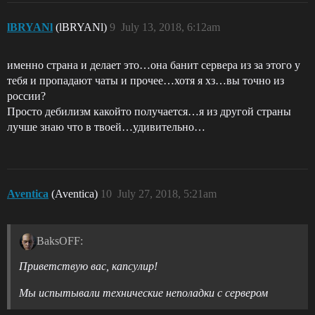
lBRYANl
(lBRYANl)
9
July 13, 2018, 6:12am
именно страна и делает это…она банит сервера из за этого у
тебя и пропадают чаты и прочее…хотя я хз…вы точно из
россии?
Просто дебилизм какойто получается…я из другой страны
лучше знаю что в твоей…удивительно…
Aventica
(Aventica)
10
July 27, 2018, 5:21am
BaksOFF:
Приветствую вас, капсулир!
Мы испытывали технические неполадки с сервером